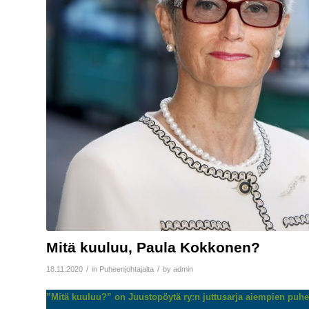
Mitä kuuluu, Paula Kokkonen?
/
/
18.11.2020
in
Puheenjohtajalta
by
admin
”Mitä kuuluu?” on Juustopöytä ry:n juttusarja aiempien puhe