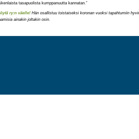
aikenlaista tasapuolista kumppanuutta kannatan.”
ytä ry:n väelle!
Hän osallistuu toistaiseksi koronan vuoksi tapahtumiin hyvi
amisia ainakin joltakin osin.