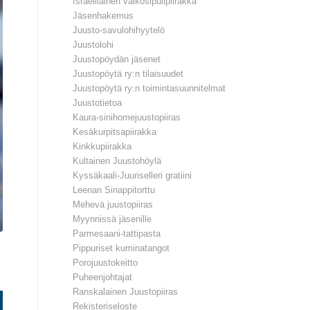
Israelilainen valkosipulipiirakka
Jäsenhakemus
Juusto-savulohihyytelö
Juustolohi
Juustopöydän jäsenet
Juustopöytä ry:n tilaisuudet
Juustopöytä ry:n toimintasuunnitelmat
Juustotietoa
Kaura-sinihomejuustopiiras
Kesäkurpitsapiirakka
Kinkkupiirakka
Kultainen Juustohöylä
Kyssäkaali-Juuriselleri gratiini
Leenan Sinappitorttu
Mehevä juustopiiras
Myynnissä jäsenille
Parmesaani-tattipasta
Pippuriset kuminatangot
Porojuustokeitto
Puheenjohtajat
Ranskalainen Juustopiiras
Rekisteriseloste