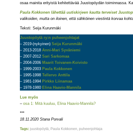
osaa mainita erityistä kehitettävää Juustopöydän toiminnassa. K
Paula Kokkonen lähettää uutiskirjeen kautta terveiset Juustopö
valikoiden, mutta on iloinen, että sähköinen viestintä korvaa kohta
Teksti: Seija Kurunmäki
Juustopöytä ry:n puheenjohtajat
– 2019-(nykyinen)
Seija Kurunmäki
– 2013-2018
Anni-Mari Syväniemi
– 2007-2012
Sari Sarkomaa
– 2004-2006
Maarit Toivanen-Koivisto
– 1999-2003
Paula Kokkonen
– 1995-1998
Tellervo Anttila
– 1981-1994
Pirkko Liinamaa
– 1978-1980
Elina Haavio-Mannila
Lue myös
–
osa 1: Mitä kuuluu, Elina Haavio-Mannila?
***
18.11.2020 Stana Porvali
Tags:
juustopöytä
,
Paula Kokkonen
,
puheenjohtaja