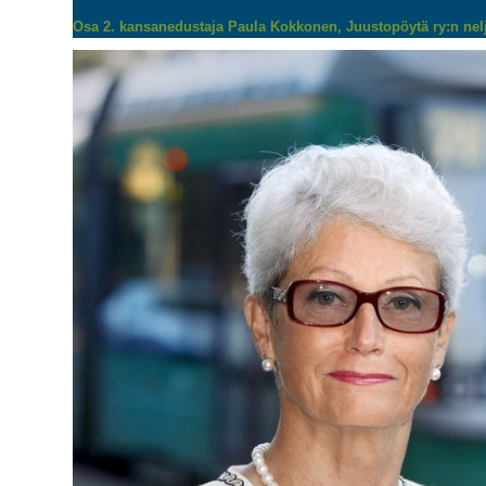
Osa 2. kansanedustaja Paula Kokkonen, Juustopöytä ry:n nel