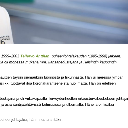
na 1999–2003
Tellervo Anttilan
puheenjohtajakauden (1995-1998) jälkeen.
oka oli monessa mukana mm. kansanedustajana ja Helsingin kaupungin
auttien täysin siemauksin luonnosta ja liikunnasta. Hän ui meressä ympäri
usiikki tuottavat iloa koronakaranteeneista huolimatta. Hän on edelleen
ustajana ja oli virkavapaalla Terveydenhuollon oikeusturvakeskuksen johtaja
 ja asiantuntijatehtävissä kotimaassa ja ulkomailla. Hänellä oli lisäksi
uheenjohtajaksi, hän innostui siitäkin: