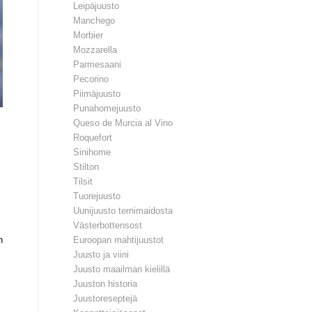
Leipäjuusto
Manchego
Morbier
Mozzarella
Parmesaani
Pecorino
Piimäjuusto
Punahomejuusto
Queso de Murcia al Vino
Roquefort
Sinihome
Stilton
Tilsit
Tuorejuusto
Uunijuusto ternimaidosta
Västerbottensost
n
Euroopan mahtijuustot
Juusto ja viini
Juusto maailman kielillä
Juuston historia
Juustoreseptejä