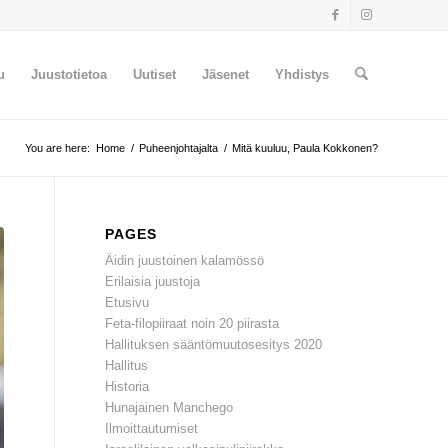
u
Juustotietoa
Uutiset
Jäsenet
Yhdistys
You are here:
Home
/
Puheenjohtajalta
/
Mitä kuuluu, Paula Kokkonen?
PAGES
Äidin juustoinen kalamössö
Erilaisia juustoja
Etusivu
Feta-filopiiraat noin 20 piirasta
Hallituksen sääntömuutosesitys 2020
Hallitus
Historia
Hunajainen Manchego
Ilmoittautumiset