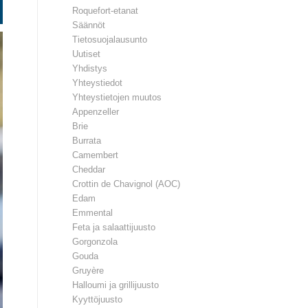
Roquefort-etanat
Säännöt
Tietosuojalausunto
Uutiset
Yhdistys
Yhteystiedot
Yhteystietojen muutos
Appenzeller
Brie
Burrata
Camembert
Cheddar
Crottin de Chavignol (AOC)
Edam
Emmental
Feta ja salaattijuusto
Gorgonzola
Gouda
Gruyère
Halloumi ja grillijuusto
Kyyttöjuusto