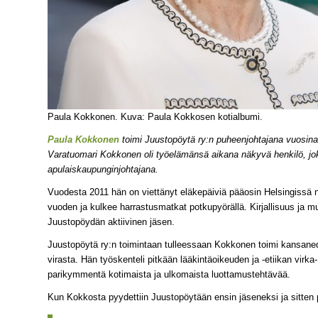
Paula Kokkonen. Kuva: Paula Kokkosen kotialbumi.
Paula Kokkonen
toimi Juustopöytä ry:n puheenjohtajana vuosi
Varatuomari Kokkonen oli työelämänsä aikana näkyvä henkilö, j
apulaiskaupunginjohtajana.
Vuodesta 2011 hän on viettänyt eläkepäiviä pääosin Helsingissä n
vuoden ja kulkee harrastusmatkat potkupyörällä. Kirjallisuus ja m
Juustopöydän aktiivinen jäsen.
Juustopöytä ry:n toimintaan tulleessaan Kokkonen toimi kansaned
virasta. Hän työskenteli pitkään lääkintäoikeuden ja -etiikan virka-
parikymmentä kotimaista ja ulkomaista luottamustehtävää.
Kun Kokkosta pyydettiin Juustopöytään ensin jäseneksi ja sitten p