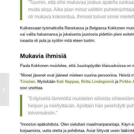
”Tuumin, että olisi mukavaa joskus ajatella ruokaan l
muita aloja. Aika pian minut valittiin puheenjohtaja
oli mukava kokoontua. Ihmiset tulivat sinne mielel
Kulkiessaan työmatkoilla Ranskassa ja Belgiassa Kokkonen muist
sai valita haluamansa ja jokaisesta juustosta pidettiin pieni esite
ruoasta oli pula ja syötiin mitä eteen tuotiin.
Mukavia ihmisiä
Paula Kokkonen muistelee, että Juustopöydän tilaisuuksissa on mu
”Monet jäsenet ovat jääneet mieleen suurina persoonina. Heistä 
Tiivolan
. Myöskään
Kati Nappaa
,
Riitta Lindegreniä
ja
Pirkko A
Kultainen Juustohöylä
sovi unohtaa.
2020 Jukolan Juustolle
”Erityisellä lämmöllä muistelen silloista sihteeri
helpon ja miellyttävän. Ajoittain hän perehdytti puh
toivomuksiin.”
”Innostun epäkohdista. Olen sielultani maailmanparantaja. Käyn eri
korjaamista, uutta otetta ja pohdintaa. Asiat liittyvät usein lääkint