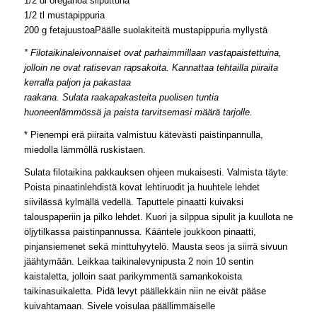
1/2 dl oreganoa silputtuna
1/2 tl mustapippuria
200 g fetajuustoaPäälle suolakiteitä mustapippuria myllystä
* Filotaikinaleivonnaiset ovat parhaimmillaan vastapaistettuina,
jolloin ne ovat ratisevan rapsakoita. Kannattaa tehtailla piiraita
kerralla paljon ja pakastaa
raakana. Sulata raakapakasteita puolisen tuntia
huoneenlämmössä ja paista tarvitsemasi määrä tarjolle.
* Pienempi erä piiraita valmistuu kätevästi paistinpannulla,
miedolla lämmöllä ruskistaen.
Sulata filotaikina pakkauksen ohjeen mukaisesti. Valmista täyte:
Poista pinaatinlehdistä kovat lehtiruodit ja huuhtele lehdet
siivilässä kylmällä vedellä. Taputtele pinaatti kuivaksi
talouspaperiin ja pilko lehdet. Kuori ja silppua sipulit ja kuullota ne
öljytilkassa paistinpannussa. Kääntele joukkoon pinaatti,
pinjansiemenet sekä minttuhyytelö. Mausta seos ja siirrä sivuun
jäähtymään. Leikkaa taikinalevynipusta 2 noin 10 sentin
kaistaletta, jolloin saat parikymmentä samankokoista
taikinasuikaletta. Pidä levyt päällekkäin niin ne eivät pääse
kuivahtamaan. Sivele voisulaa päällimmäiselle