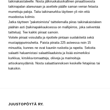
taikinakaistaleelle. Nosta jälkiruokalusikallinen pinaattiseosta
taikinapalan alareunaan ja asettele päälle saman verran fetasta
murrettuja paloja. Taita taikinanurkka täytteen yli niin että
muodostuu kolmio.
Jatka täytteen ”paketoimista” taittelemalla piiras taikinakaistaleen
päähän asti (taikinapakkauksessa on mallipiirros, joka selventää
taittelua). Tee kaikki piiraat samoin.
Voitele piiraat voisulalla ja ripottele pintaan suolakiteitä sekä
mustapippurirouhetta. Paista piiraita 225 asteessa noin 15
minuuttia, kunnes ne ovat kauniin ruskeita ja rapeita. Sekoita
salaatti haluamistasi salaattilaaduista ja lisää esimerkiksi
kurkkua, kirsikka-tomaatteja, oliiveja ja marinoituja
artisokansydämiä. Nosta salaattiannoksen keskelle fetapiiras tai
kaksikin.
JUUSTOPÖYTÄ RY.