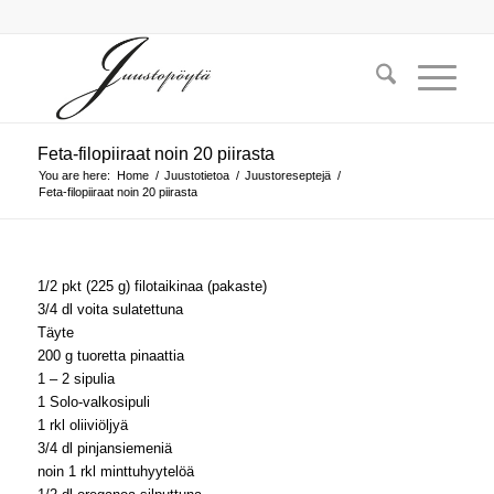
Feta-filopiiraat noin 20 piirasta
You are here:
Home
/
Juustotietoa
/
Juustoreseptejä
/
Feta-filopiiraat noin 20 piirasta
1/2 pkt (225 g) filotaikinaa (pakaste)
3/4 dl voita sulatettuna
Täyte
200 g tuoretta pinaattia
1 – 2 sipulia
1 Solo-valkosipuli
1 rkl oliiviöljyä
3/4 dl pinjansiemeniä
noin 1 rkl minttuhyytelöä