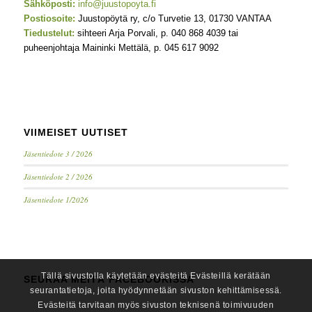
Sähköposti:
info@juustopoyta.fi
Postiosoite:
Juustopöytä ry, c/o Turvetie 13, 01730 VANTAA
Tiedustelut:
sihteeri Arja Porvali, p. 040 868 4039 tai
puheenjohtaja Maininki Mettälä, p. 045 617 9092
VIIMEISET UUTISET
Jäsentiedote 3 / 2026
Jäsentiedote 2 / 2026
Jäsentiedote 1/2026
Tällä sivustolla käytetään evästeitä Evästeillä kerätään
SEURAA MEITÄ FACEBOOKISSA
seurantatietoja, joita hyödynnetään sivuston kehittämisessä.
Evästeitä tarvitaan myös sivuston teknisenä toimivuuden