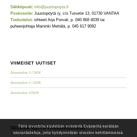
Sähköposti:
info@juustopoyta.fi
Postiosoite:
Juustopöytä ry, c/o Turvetie 13, 01730 VANTAA
Tiedustelut:
sihteeri Arja Porvali, p. 040 868 4039 tai
puheenjohtaja Maininki Mettälä, p. 045 617 9092
VIIMEISET UUTISET
Jäsentiedote 3 / 2026
Jäsentiedote 2 / 2026
Jäsentiedote 1/2026
Tällä sivustolla käytetään evästeitä Evästeillä kerätään
SEURAA MEITÄ FACEBOOKISSA
seurantatietoja, joita hyödynnetään sivuston kehittämisessä.