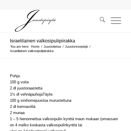
Israelilainen valkosipulipiirakka
You are here:
Home
/
Juustotietoa
/
Juustoreseptejä
/
Israelilainen valkosipulipiirakka
Pohja:
100 g voita
2 dl juustoraastetta
1½ dl vehnäjauhojaTäyte:
100 g sinihomejuustoa murustettuna
2 dl kermaviiliä
2 munaa
1 – 5 hienonnettua valkosipulin kynttä maun mukaan (omassani
on 4 melko kookasta valkosipulinkynttä tai