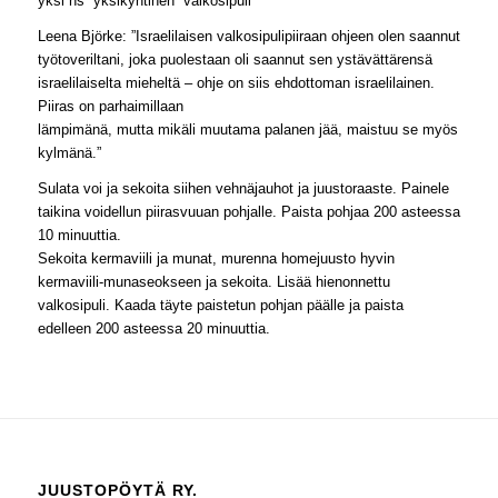
yksi ns ”yksikyntinen” valkosipuli
Leena Björke:
”Israelilaisen valkosipulipiiraan ohjeen olen saannut
työtoveriltani, joka puolestaan oli saannut sen ystävättärensä
israelilaiselta mieheltä – ohje on siis ehdottoman israelilainen.
Piiras on parhaimillaan
lämpimänä, mutta mikäli muutama palanen jää, maistuu se myös
kylmänä.”
Sulata voi ja sekoita siihen vehnäjauhot ja juustoraaste. Painele
taikina voidellun piirasvuuan pohjalle. Paista pohjaa 200 asteessa
10 minuuttia.
Sekoita kermaviili ja munat, murenna homejuusto hyvin
kermaviili-munaseokseen ja sekoita. Lisää hienonnettu
valkosipuli. Kaada täyte paistetun pohjan päälle ja paista
edelleen 200 asteessa 20 minuuttia.
JUUSTOPÖYTÄ RY.