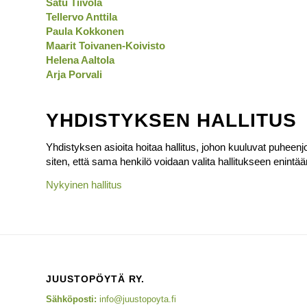
Satu Tiivola
Tellervo Anttila
Paula Kokkonen
Maarit Toivanen-Koivisto
Helena Aaltola
Arja Porvali
YHDISTYKSEN HALLITUS
Yhdistyksen asioita hoitaa hallitus, johon kuuluvat puheenj
siten, että sama henkilö voidaan valita hallitukseen enintä
Nykyinen hallitus
JUUSTOPÖYTÄ RY.
Sähköposti:
info@juustopoyta.fi