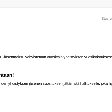
Etusiv
. Jäsenmaksu vahvistetaan vuosittain yhdistyksen vuosikokouksess
ntaan!
den yhdistyksen jäsenen suosituksen jättämistä hallitukselle, joka h