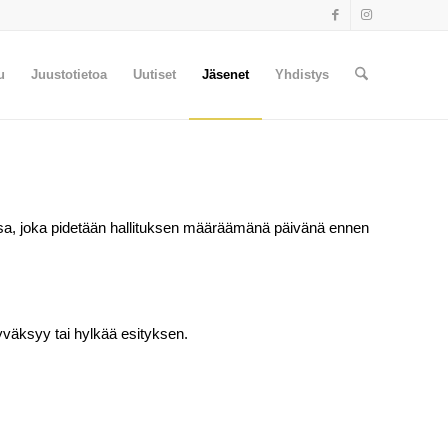
u
Juustotietoa
Uutiset
Jäsenet
Yhdistys
a, joka pidetään hallituksen määräämänä päivänä ennen
yväksyy tai hylkää esityksen.