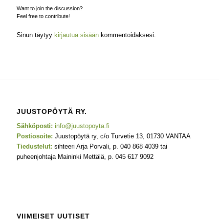
Want to join the discussion?
Feel free to contribute!
Sinun täytyy
kirjautua sisään
kommentoidaksesi.
JUUSTOPÖYTÄ RY.
Sähköposti:
info@juustopoyta.fi
Postiosoite:
Juustopöytä ry, c/o Turvetie 13, 01730 VANTAA
Tiedustelut:
sihteeri Arja Porvali, p. 040 868 4039 tai
puheenjohtaja Maininki Mettälä, p. 045 617 9092
VIIMEISET UUTISET