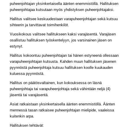
puheenjohtajan yksinkertaisella äänten enemmistöllä. Hallituksen
puheenjohtajaa kutsutaan myös yhdistyksen puheenjohtajaksi.
Hallitus valitsee keskuudestaan varapuheenjohtajan sekä kutsuu
sihteerin ja tarvittavat toimihenkilöt.
Vuosikokous valitsee hallitukseen kaksi varajäsentä. Varajäsen
osallistuu hallituksen työskentelyyn, jos varsinainen jäsen on
estynyt.
Hallitus kokoontuu puheenjohtajan tai hänen estyneenä ollessaan
varapuheenjohtajan kutsusta. Kahden muun hallituksen jäsenen
pyynnöstä puheenjohtaja kutsuu hallituksen koolle kuukauden
kuluessa pyynnöstä.
Hallitus on päätösvaltainen, kun kokouksessa on läsnä
puheenjohtaja tai varapuheenjohtaja sekä vähintään neljä (4)
jäsentä tai varajäsentä.
Asiat ratkaistaan yksinkertaisella äänten enemmistöllä. Äänten
mennessä tasan ratkaisee puheenjohtajan mielipide, vaaleissa
kuitenkin arpa.
Hallituksen tehtävät: