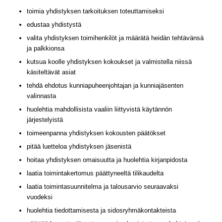
toimia yhdistyksen tarkoituksen toteuttamiseksi
edustaa yhdistystä
valita yhdistyksen toimihenkilöt ja määrätä heidän tehtävänsä
ja palkkionsa
kutsua koolle yhdistyksen kokoukset ja valmistella niissä
käsiteltävät asiat
tehdä ehdotus kunniapuheenjohtajan ja kunniajäsenten
valinnasta
huolehtia mahdollisista vaaliin liittyvistä käytännön
järjestelyistä
toimeenpanna yhdistyksen kokousten päätökset
pitää luetteloa yhdistyksen jäsenistä
hoitaa yhdistyksen omaisuutta ja huolehtia kirjanpidosta
laatia toimintakertomus päättyneeltä tilikaudelta
laatia toimintasuunnitelma ja talousarvio seuraavaksi
vuodeksi
huolehtia tiedottamisesta ja sidosryhmäkontakteista