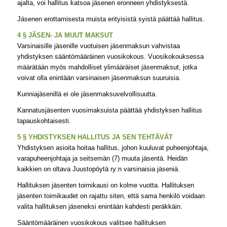
ajalta, voi hallitus katsoa jäsenen eronneen yhdistyksestä.
Jäsenen erottamisesta muista erityisistä syistä päättää hallitus.
4 § JÄSEN- JA MUUT MAKSUT
Varsinaisille jäsenille vuotuisen jäsenmaksun vahvistaa
yhdistyksen sääntömääräinen vuosikokous. Vuosikokouksessa
määrätään myös mahdolliset ylimääräiset jäsenmaksut, jotka
voivat olla enintään varsinaisen jäsenmaksun suuruisia.
Kunniajäsenillä ei ole jäsenmaksuvelvollisuutta.
Kannatusjäsenten vuosimaksuista päättää yhdistyksen hallitus
tapauskohtaisesti.
5 § YHDISTYKSEN HALLITUS JA SEN TEHTÄVÄT
Yhdistyksen asioita hoitaa hallitus, johon kuuluvat puheenjohtaja,
varapuheenjohtaja ja seitsemän (7) muuta jäsentä. Heidän
kaikkien on oltava Juustopöytä ry:n varsinaisia jäseniä.
Hallituksen jäsenten toimikausi on kolme vuotta. Hallituksen
jäsenten toimikaudet on rajattu siten, että sama henkilö voidaan
valita hallituksen jäseneksi enintään kahdesti peräkkäin.
Sääntömääräinen vuosikokous valitsee hallituksen