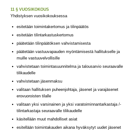
11 § VUOSIKOKOUS
Yhdistyksen vuosikokouksessa
esitetään toimintakertomus ja tilinpäätös
esitetään tilintarkastuskertomus
päätetään tilinpäätöksen vahvistamisesta
päätetään vastuuvapauden myöntämisestä hallitukselle ja
muille vastuuvelvollisille
vahvistetaan toimintasuunnitelma ja talousarvio seuraavalle
tilikaudelle
vahvistetaan jäsenmaksu
valitaan hallituksen puheenjohtaja, jäsenet ja varajäsenet
erovuoroisten tilalle
valitaan yksi varsinainen ja yksi varatoiminnantarkastaja /-
tilintarkastaja seuraavalle tilikaudelle
käsitellään muut mahdolliset asiat
esitellään toimintakauden aikana hyväksytyt uudet jäsenet