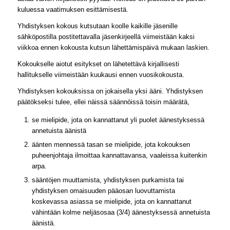
kuluessa vaatimuksen esittämisestä.
Yhdistyksen kokous kutsutaan koolle kaikille jäsenille
sähköpostilla postitettavalla jäsenkirjeellä viimeistään kaksi
viikkoa ennen kokousta kutsun lähettämispäivä mukaan laskien.
Kokoukselle aiotut esitykset on lähetettävä kirjallisesti
hallitukselle viimeistään kuukausi ennen vuosikokousta.
Yhdistyksen kokouksissa on jokaisella yksi ääni. Yhdistyksen
päätökseksi tulee, ellei näissä säännöissä toisin määrätä,
se mielipide, jota on kannattanut yli puolet äänestyksessä
annetuista äänistä
äänten mennessä tasan se mielipide, jota kokouksen
puheenjohtaja ilmoittaa kannattavansa, vaaleissa kuitenkin
arpa.
sääntöjen muuttamista, yhdistyksen purkamista tai
yhdistyksen omaisuuden pääosan luovuttamista
koskevassa asiassa se mielipide, jota on kannattanut
vähintään kolme neljäsosaa (3/4) äänestyksessä annetuista
äänistä.