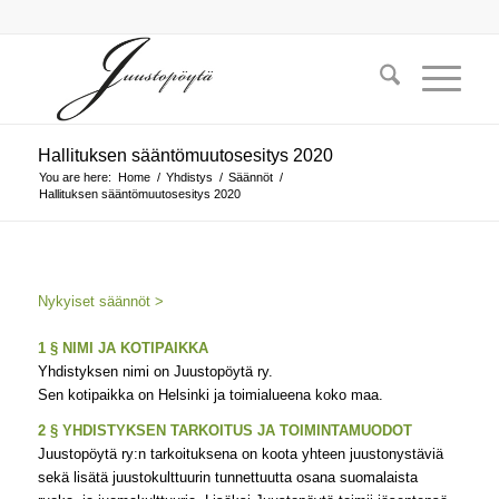
Hallituksen sääntömuutosesitys 2020
You are here:
Home
/
Yhdistys
/
Säännöt
/
Hallituksen sääntömuutosesitys 2020
Nykyiset säännöt >
1 § NIMI JA KOTIPAIKKA
Yhdistyksen nimi on Juustopöytä ry.
Sen kotipaikka on Helsinki ja toimialueena koko maa.
2 § YHDISTYKSEN TARKOITUS JA TOIMINTAMUODOT
Juustopöytä ry:n tarkoituksena on koota yhteen juustonystäviä
sekä lisätä juustokulttuurin tunnettuutta osana suomalaista