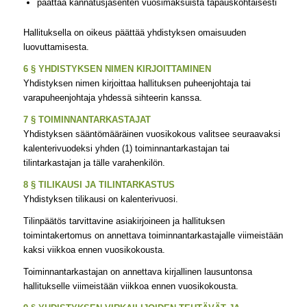
päättää kannatusjäsenten vuosimaksuista tapauskohtaisesti
Hallituksella on oikeus päättää yhdistyksen omaisuuden
luovuttamisesta.
6 § YHDISTYKSEN NIMEN KIRJOITTAMINEN
Yhdistyksen nimen kirjoittaa hallituksen puheenjohtaja tai
varapuheenjohtaja yhdessä sihteerin kanssa.
7 § TOIMINNANTARKASTAJAT
Yhdistyksen sääntömääräinen vuosikokous valitsee seuraavaksi
kalenterivuodeksi yhden (1) toiminnantarkastajan tai
tilintarkastajan ja tälle varahenkilön.
8 § TILIKAUSI JA TILINTARKASTUS
Yhdistyksen tilikausi on kalenterivuosi.
Tilinpäätös tarvittavine asiakirjoineen ja hallituksen
toimintakertomus on annettava toiminnantarkastajalle viimeistään
kaksi viikkoa ennen vuosikokousta.
Toiminnantarkastajan on annettava kirjallinen lausuntonsa
hallitukselle viimeistään viikkoa ennen vuosikokousta.