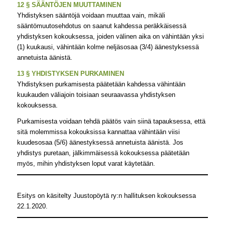
12 § SÄÄNTÖJEN MUUTTAMINEN
Yhdistyksen sääntöjä voidaan muuttaa vain, mikäli
sääntömuutosehdotus on saanut kahdessa peräkkäisessä
yhdistyksen kokouksessa, joiden välinen aika on vähintään yksi
(1) kuukausi, vähintään kolme neljäsosaa (3/4) äänestyksessä
annetuista äänistä.
13 § YHDISTYKSEN PURKAMINEN
Yhdistyksen purkamisesta päätetään kahdessa vähintään
kuukauden väliajoin toisiaan seuraavassa yhdistyksen
kokouksessa.
Purkamisesta voidaan tehdä päätös vain siinä tapauksessa, että
sitä molemmissa kokouksissa kannattaa vähintään viisi
kuudesosaa (5/6) äänestyksessä annetuista äänistä. Jos
yhdistys puretaan, jälkimmäisessä kokouksessa päätetään
myös, mihin yhdistyksen loput varat käytetään.
Esitys on käsitelty Juustopöytä ry:n hallituksen kokouksessa
22.1.2020.