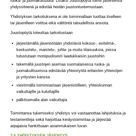
ruoka- ja juomakulttuuria. Lisäksi Juustopöytä toimii jäsentensä
yhdyssiteenä ja edistää heidän juustontuntemustaan.
Yhdistyksen tarkoituksena ei ole toiminnallaan tuottaa itselleen
tai jäsenilleen voittoa eikä välitöntä taloudellista ansiota.
Juustopöytä toteuttaa tarkoitustaan
järjestämällä jäsenistöään yhdistäviä kokous-, esitelmä-,
keskustelu-, maistelu-, juhla- ja muita tilaisuuksia, joissa
tutustutaan monipuolisesti laadukkaisiin juustoihin
tekemällä juustojen asemaa suomalaisessa ruoka- ja
juomakulttuurissa edistävää yhteistyötä erilaisten yhteisöjen
ja yritysten kanssa
viestimällä toiminnastaan jäsenistölleen, yhteiskunnan
vaikuttajille ja kuluttajille
palkitsemalla alan vaikuttajia
Toimintansa tukemiseksi yhdistys voi vastaanottaa lahjoituksia ja
testamentteja sekä harjoittaa keräystoimintaa ja järjestää
arpajaisia hankittuaan asianmukaisen luvan.
3 § YHDISTYKSEN JÄSENYYS