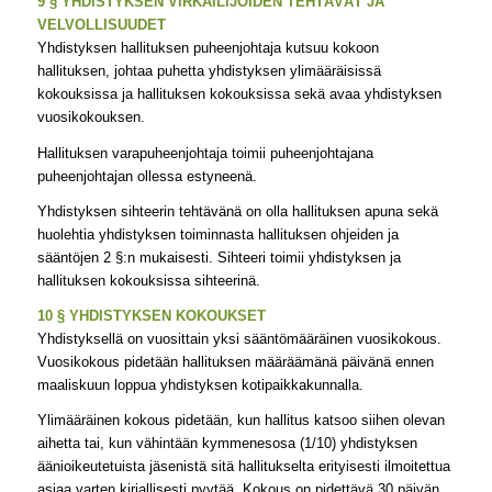
9 § YHDISTYKSEN VIRKAILIJOIDEN TEHTÄVÄT JA
VELVOLLISUUDET
Yhdistyksen hallituksen puheenjohtaja kutsuu kokoon
hallituksen, johtaa puhetta yhdistyksen ylimääräisissä
kokouksissa ja hallituksen kokouksissa sekä avaa yhdistyksen
vuosikokouksen.
Hallituksen varapuheenjohtaja toimii puheenjohtajana
puheenjohtajan ollessa estyneenä.
Yhdistyksen sihteerin tehtävänä on olla hallituksen apuna sekä
huolehtia yhdistyksen toiminnasta hallituksen ohjeiden ja
sääntöjen 2 §:n mukaisesti. Sihteeri toimii yhdistyksen ja
hallituksen kokouksissa sihteerinä.
10 § YHDISTYKSEN KOKOUKSET
Yhdistyksellä on vuosittain yksi sääntömääräinen vuosikokous.
Vuosikokous pidetään hallituksen määräämänä päivänä ennen
maaliskuun loppua yhdistyksen kotipaikkakunnalla.
Ylimääräinen kokous pidetään, kun hallitus katsoo siihen olevan
aihetta tai, kun vähintään kymmenesosa (1/10) yhdistyksen
äänioikeutetuista jäsenistä sitä hallitukselta erityisesti ilmoitettua
asiaa varten kirjallisesti pyytää. Kokous on pidettävä 30 päivän