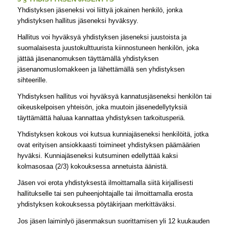
Yhdistyksen jäseneksi voi liittyä jokainen henkilö, jonka
yhdistyksen hallitus jäseneksi hyväksyy.
Hallitus voi hyväksyä yhdistyksen jäseneksi juustoista ja
suomalaisesta juustokulttuurista kiinnostuneen henkilön, joka
jättää jäsenanomuksen täyttämällä yhdistyksen
jäsenanomuslomakkeen ja lähettämällä sen yhdistyksen
sihteerille.
Yhdistyksen hallitus voi hyväksyä kannatusjäseneksi henkilön tai
oikeuskelpoisen yhteisön, joka muutoin jäsenedellytyksiä
täyttämättä haluaa kannattaa yhdistyksen tarkoitusperiä.
Yhdistyksen kokous voi kutsua kunniajäseneksi henkilöitä, jotka
ovat erityisen ansiokkaasti toimineet yhdistyksen päämäärien
hyväksi. Kunniajäseneksi kutsuminen edellyttää kaksi
kolmasosaa (2/3) kokouksessa annetuista äänistä.
Jäsen voi erota yhdistyksestä ilmoittamalla siitä kirjallisesti
hallitukselle tai sen puheenjohtajalle tai ilmoittamalla erosta
yhdistyksen kokouksessa pöytäkirjaan merkittäväksi.
Jos jäsen laiminlyö jäsenmaksun suorittamisen yli 12 kuukauden