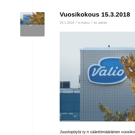
Vuosikokous 15.3.2018
/
/
29.1.2018
in
Kutsu
by
admin
Juustopöytä ry:n sääntömääräinen vuosik