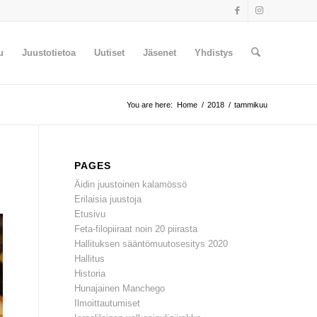
u
Juustotietoa
Uutiset
Jäsenet
Yhdistys
You are here:
Home
/
2018
/
tammikuu
PAGES
Äidin juustoinen kalamössö
Erilaisia juustoja
Etusivu
Feta-filopiiraat noin 20 piirasta
Hallituksen sääntömuutosesitys 2020
Hallitus
Historia
Hunajainen Manchego
Ilmoittautumiset