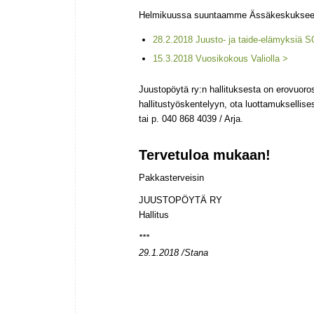
Helmikuussa suuntaamme Ässäkeskukseen j
28.2.2018 Juusto- ja taide-elämyksiä S
15.3.2018 Vuosikokous Valiolla >
Juustopöytä ry:n hallituksesta on erovuoro
hallitustyöskentelyyn, ota luottamuksellise
tai p. 040 868 4039 / Arja.
Tervetuloa mukaan!
Pakkasterveisin
JUUSTOPÖYTÄ RY
Hallitus
***
29.1.2018 /Stana