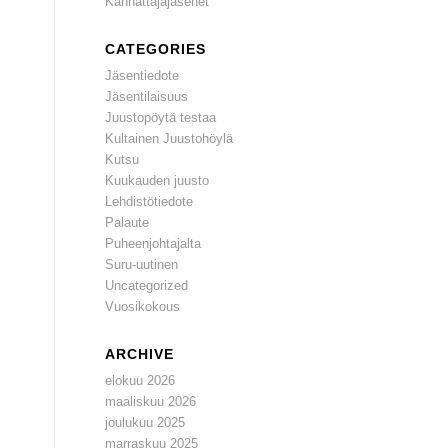
Kannattajajäsenet
CATEGORIES
Jäsentiedote
Jäsentilaisuus
Juustopöytä testaa
Kultainen Juustohöylä
Kutsu
Kuukauden juusto
Lehdistötiedote
Palaute
Puheenjohtajalta
Suru-uutinen
Uncategorized
Vuosikokous
ARCHIVE
elokuu 2026
maaliskuu 2026
joulukuu 2025
marraskuu 2025