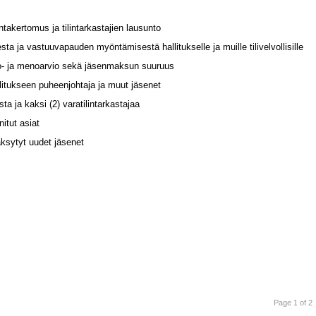
intakertomus ja tilintarkastajien lausunto
ta ja vastuuvapauden myöntämisestä hallitukselle ja muille tilivelvollisille
lo- ja menoarvio sekä jäsenmaksun suuruus
allitukseen puheenjohtaja ja muut jäsenet
sta ja kaksi (2) varatilintarkastajaa
itut asiat
ksytyt uudet jäsenet
Page 1 of 2