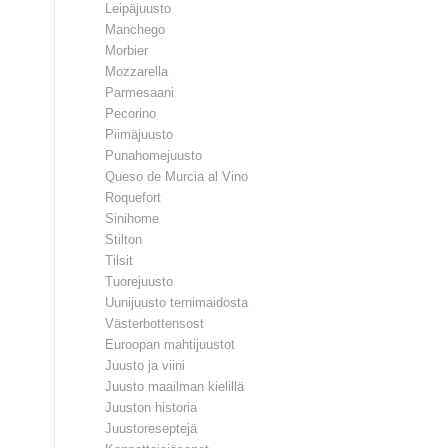
Leipäjuusto
Manchego
Morbier
Mozzarella
Parmesaani
Pecorino
Piimäjuusto
Punahomejuusto
Queso de Murcia al Vino
Roquefort
Sinihome
Stilton
Tilsit
Tuorejuusto
Uunijuusto ternimaidosta
Västerbottensost
Euroopan mahtijuustot
Juusto ja viini
Juusto maailman kielillä
Juuston historia
Juustoreseptejä