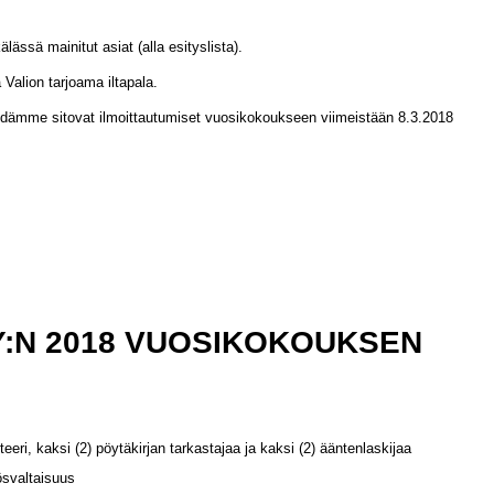
lässä mainitut asiat (alla esityslista).
Valion tarjoama iltapala.
ydämme sitovat ilmoittautumiset vuosikokoukseen viimeistään 8.3.2018
:N 2018 VUOSIKOKOUKSEN
eri, kaksi (2) pöytäkirjan tarkastajaa ja kaksi (2) ääntenlaskijaa
ösvaltaisuus