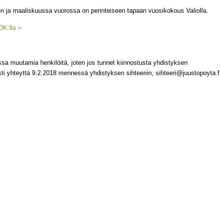
a maaliskuussa vuorossa on perinteiseen tapaan vuosikokous Valiolla
.
OK:lla >
ssa muutamia henkilöitä, joten jos tunnet kiinnostusta yhdistyksen
sti yhteyttä 9.2.2018 mennessä yhdistyksen sihteeriin, sihteeri@juustopoyta.f