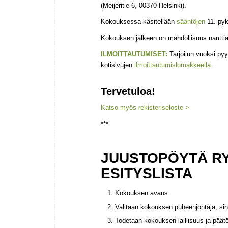
(Meijeritie 6, 00370 Helsinki).
Kokouksessa käsitellään
sääntöjen
11. pykä
Kokouksen jälkeen on mahdollisuus nauttia 
ILMOITTAUTUMISET:
Tarjoilun vuoksi py
kotisivujen
ilmoittautumislomakkeella
.
Tervetuloa!
Katso myös rekisteriseloste >
***
JUUSTOPÖYTÄ RY
ESITYSLISTA
Kokouksen avaus
Valitaan kokouksen puheenjohtaja, sihte
Todetaan kokouksen laillisuus ja päät