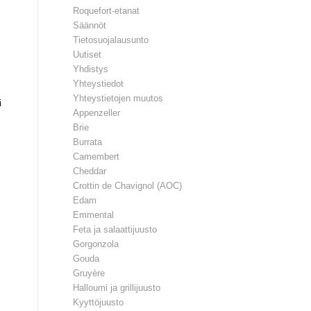
Roquefort-etanat
Säännöt
Tietosuojalausunto
Uutiset
Yhdistys
Yhteystiedot
Yhteystietojen muutos
i
Appenzeller
Brie
Burrata
Camembert
Cheddar
Crottin de Chavignol (AOC)
Edam
Emmental
Feta ja salaattijuusto
Gorgonzola
Gouda
Gruyère
Halloumi ja grillijuusto
Kyyttöjuusto