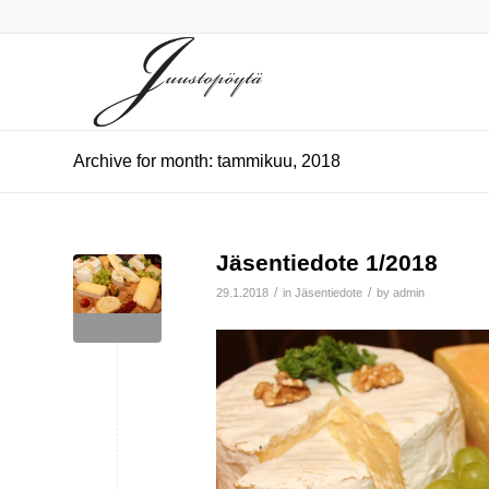
Archive for month: tammikuu, 2018
Jäsentiedote 1/2018
/
/
29.1.2018
in
Jäsentiedote
by
admin