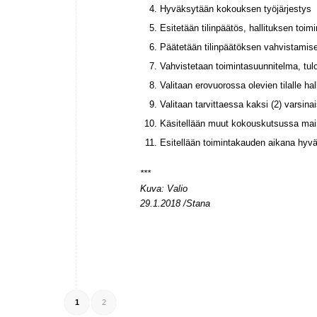
Hyväksytään kokouksen työjärjestys
Esitetään tilinpäätös, hallituksen toim
Päätetään tilinpäätöksen vahvistamises
Vahvistetaan toimintasuunnitelma, tu
Valitaan erovuorossa olevien tilalle h
Valitaan tarvittaessa kaksi (2) varsinai
Käsitellään muut kokouskutsussa main
Esitellään toimintakauden aikana hyvä
***
Kuva: Valio
29.1.2018 /Stana
1
2