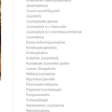
Israelilainen valkosipulipiirakka
Jäsenhakemus
Juusto-savulohihyytelö
Juustolohi
Juustopöydän jäsenet
Juustopöytä ry:n tilaisuudet
Juustopöytä ry:n toimintasuunnitelmat
Juustotietoa
Kaura-sinihomejuustopiiras
Kesäkurpitsapiirakka
Kinkkupiirakka
Kultainen Juustohöylä
Kyssäkaali-Juuriselleri gratiini
Leenan Sinappitorttu
Mehevä juustopiiras
Myynnissä jäsenille
Parmesaani-tattipasta
Pippuriset kuminatangot
Porojuustokeitto
Puheenjohtajat
Ranskalainen Juustopiiras
Rekisteriseloste