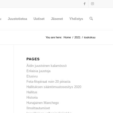
u
Juustotietoa
Uutiset
Jäsenet
Yhdistys
You are here:
Home
/
2021
/
toukokuu
PAGES
Äidin juustoinen kalamössö
Erilaisia juustoja
Etusivu
Feta-filopiiraat noin 20 piirasta
Hallituksen sääntömuutosesitys 2020
Hallitus
Historia
Hunajainen Manchego
Ilmoittautumiset