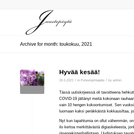
Archive for month: toukokuu, 2021
Hyvää kesää!
/
/
26.5.2021
in
Puheenjohtajalta
by
admin
Tässä uutiskirjeessä oli tavoitteena hehku
COVID-19 jättänyt meitä kokonaan rauhaan j
vain 10 hengen kokoontumiset. Sen vuoksi
luomaan kaksi peräkkäistä kokkausiltaa, j
Nyt kun tapahtumia on ollut vähemmän, on m
ilo kertoa merkittävästä digiaskeleesta, j
jäsenrekisterihallintaan. Uudistuksen tavoi