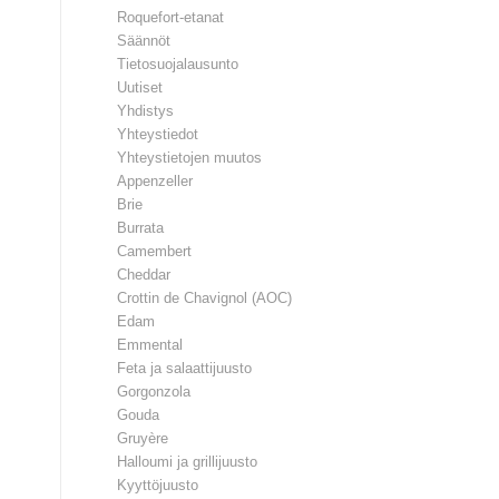
Roquefort-etanat
Säännöt
Tietosuojalausunto
Uutiset
Yhdistys
Yhteystiedot
Yhteystietojen muutos
Appenzeller
Brie
Burrata
Camembert
Cheddar
Crottin de Chavignol (AOC)
Edam
Emmental
Feta ja salaattijuusto
Gorgonzola
Gouda
Gruyère
Halloumi ja grillijuusto
Kyyttöjuusto