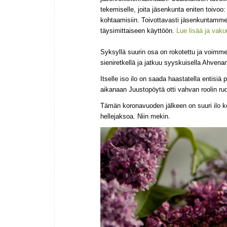
tekemiselle, joita jäsenkunta eniten toivoo:
kohtaamisiin. Toivottavasti jäsenkuntamm
täysimittaiseen käyttöön.
Lue lisää ja vaku
Syksyllä suurin osa on rokotettu ja voimm
sieniretkellä ja jatkuu syyskuisella Ahven
Itselle iso ilo on saada haastatella entisiä 
aikanaan Juustopöytä otti vahvan roolin ruo
Tämän koronavuoden jälkeen on suuri ilo k
hellejaksoa. Niin mekin.