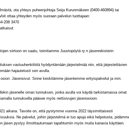
estelmästä, ota yhteys puheenjohtaja Seija Kurunmäkeen (0400-460894) tai
. Voit ottaa yhteyden myös suoraan palvelun tuottajaan:
44-208 3470
atkaisut.
etojen siirtoon on saatu, toimitamme Juustopöytä ry:n jäsenrekisterin
tuksen vastuuhenkilöitä hyödyntämään järjestelmää niin, että järjestettävien
emään hajautetusti sen avulla.
e osion: Jäsensivut. Sinne keskitämme jäsentemme erityispalvelut ja mm.
llekin jäsenelle oman tunnuksen, jonka avulla voi käydä tarkistamassa omat
. Samalla tunnuksella pääsee myös nettisivujen jäsenosioon.
21 aikana. Tavoite on, että pystymme vuonna 2022 täysimittaisesti
uuksia. Ne palvelut, joihin järjestelmä ei tuo apuja eikä helpotusta, pidämm
nen jäsen pystyy ilmoittautumaan tapahtumiin myös muita kanavia käyttäen.