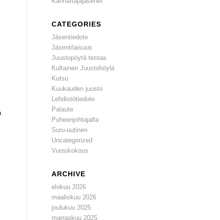
Kannattajajäsenet
CATEGORIES
Jäsentiedote
Jäsentilaisuus
Juustopöytä testaa
Kultainen Juustohöylä
Kutsu
Kuukauden juusto
Lehdistötiedote
Palaute
a
Puheenjohtajalta
Suru-uutinen
Uncategorized
Vuosikokous
ARCHIVE
elokuu 2026
maaliskuu 2026
joulukuu 2025
marraskuu 2025