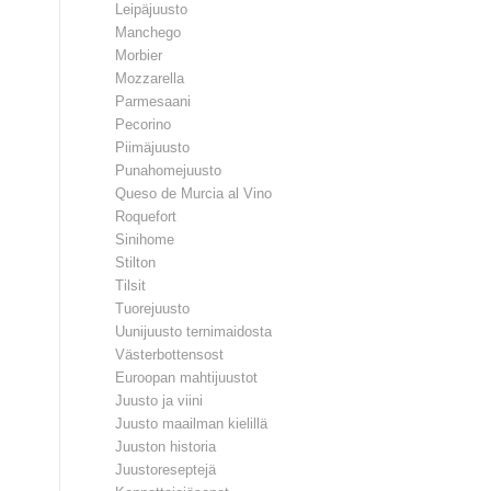
Leipäjuusto
Manchego
Morbier
Mozzarella
Parmesaani
Pecorino
Piimäjuusto
Punahomejuusto
Queso de Murcia al Vino
Roquefort
Sinihome
Stilton
Tilsit
Tuorejuusto
Uunijuusto ternimaidosta
Västerbottensost
Euroopan mahtijuustot
Juusto ja viini
Juusto maailman kielillä
Juuston historia
Juustoreseptejä