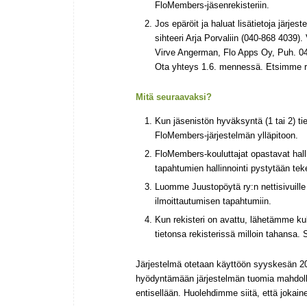
FloMembers-jäsenrekisteriin.
Jos epäröit ja haluat lisätietoja järj
sihteeri Arja Porvaliin (040-868 4039)
Virve Angerman, Flo Apps Oy, Puh. 0
Ota yhteys 1.6. mennessä. Etsimme r
Mitä seuraavaksi?
Kun jäsenistön hyväksyntä (1 tai 2) ti
FloMembers-järjestelmän ylläpitoon.
FloMembers-kouluttajat opastavat halli
tapahtumien hallinnointi pystytään tek
Luomme Juustopöytä ry:n nettisivuill
ilmoittautumisen tapahtumiin.
Kun rekisteri on avattu, lähetämme ku
tietonsa rekisterissä milloin tahansa
Järjestelmä otetaan käyttöön syyskesän 20
hyödyntämään järjestelmän tuomia mahdollis
entisellään. Huolehdimme siitä, että jokai