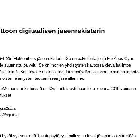
ttöön digitaalisen jäsenrekisterin
äyttöön FloMembers-jäsenrekisterin. Se on palveluntarjoaja Flo Apps Oy:n
ille suunnattu palvelu. Se on monien yhdistysten käytössä oleva hallintoa
järjestelmä. Sen tavoite on tehostaa Juustopöydän hallinnon toimintaa ja anta
stoisten elämysten tuottamiseen jäsenillemme.
 FloMembers-rekisterissä on täysimittaisesti huomioitu vuonna 2018 voimaan
mukset:
ptattuina.
lmälogeihin.
hyväksyt sen, että Juustopöytä ry:n hallussa olevat jäsentietosi siirretään