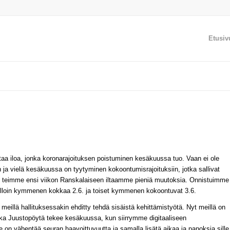
Etusiv
ttaa iloa, jonka koronarajoituksen poistuminen kesäkuussa tuo. Vaan ei ole
a vielä kesäkuussa on tyytyminen kokoontumisrajoituksiin, jotka sallivat
 teimme ensi viikon Ranskalaiseen iltaamme pieniä muutoksia. Onnistuimme
olloin kymmenen kokkaa 2.6. ja toiset kymmenen kokoontuvat 3.6.
eillä hallituksessakin ehditty tehdä sisäistä kehittämistyötä. Nyt meillä on
onka Juustopöytä tekee kesäkuussa, kun siirrymme digitaaliseen
te on vähentää seuran haavoittuvuutta ja samalla lisätä aikaa ja panoksia sille