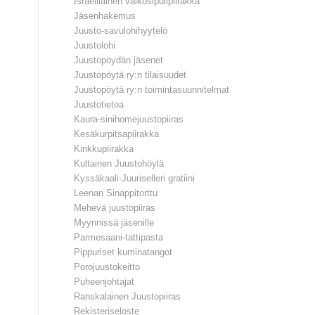
Israelilainen valkosipulipiirakka
Jäsenhakemus
Juusto-savulohihyytelö
Juustolohi
Juustopöydän jäsenet
Juustopöytä ry:n tilaisuudet
Juustopöytä ry:n toimintasuunnitelmat
Juustotietoa
Kaura-sinihomejuustopiiras
Kesäkurpitsapiirakka
Kinkkupiirakka
Kultainen Juustohöylä
Kyssäkaali-Juuriselleri gratiini
Leenan Sinappitorttu
Mehevä juustopiiras
Myynnissä jäsenille
Parmesaani-tattipasta
Pippuriset kuminatangot
Porojuustokeitto
Puheenjohtajat
Ranskalainen Juustopiiras
Rekisteriseloste