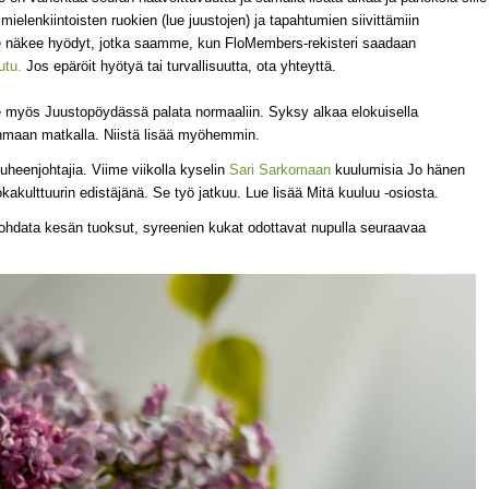
 mielenkiintoisten ruokien (lue juustojen) ja tapahtumien siivittämiin
e näkee hyödyt, jotka saamme, kun FloMembers-rekisteri saadaan
utu.
Jos epäröit hyötyä tai turvallisuutta, ota yhteyttä.
e myös Juustopöydässä palata normaaliin. Syksy alkaa elokuisella
anmaan matkalla. Niistä lisää myöhemmin.
puheenjohtajia. Viime viikolla kyselin
Sari Sarkomaan
kuulumisia Jo hänen
kakulttuurin edistäjänä. Se työ jatkuu. Lue lisää Mitä kuuluu -osiosta.
ohdata kesän tuoksut, syreenien kukat odottavat nupulla seuraavaa