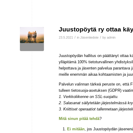
Juustopöytä ry ottaa käy
/
/
23.5.2021
in
Jäsentiedote
by
admin
Juustopöydän hallitus on päättänyt ottaa k
ylläpitämä 100% tietoturvallinen yhdistyks
helpottava ja jäsenten palvelua parantava 
meille enemmän aikaa kohtaamisten ja juu
Palvelun valinnan tärkeä peruste on, että
tulleen tietosuoja-asetuksen (GDPR) vaati
1. Verkkoliikenne on SSL-suojattu.
2. Salasanat säilytetään järjestelmässä kry
3. Kriittiset operaatiot tallennetaan järjeste
Mitä sinun pitää tehdä
?
Ei mitään
, jos Juustopöydän jäsenenä 