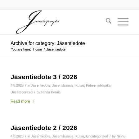
Archive for category: Jäsentiedote
You are here:
Home
/
Jäsentiedote
Jäsentiedote 3 / 2026
/
4.8.2026
in
Jäsentiedote
,
Jäsentilaisuus
,
Kutsu
,
Puheenjohtajalta
,
/
Uncategorized
by
Ninnu Perälä
Read more
Jäsentiedote 2 / 2026
/
/
4.8.2026
in
Jäsentiedote
,
Jäsentilaisuus
,
Kutsu
,
Uncategorized
by
Ninnu