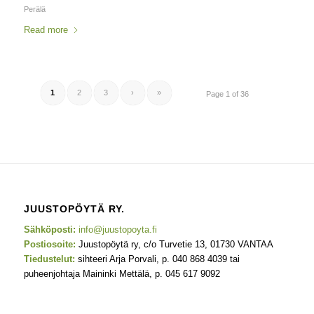
Perälä
Read more
1
2
3
›
»
Page 1 of 36
JUUSTOPÖYTÄ RY.
Sähköposti:
info@juustopoyta.fi
Postiosoite:
Juustopöytä ry, c/o Turvetie 13, 01730 VANTAA
Tiedustelut:
sihteeri Arja Porvali, p. 040 868 4039 tai
puheenjohtaja Maininki Mettälä, p. 045 617 9092