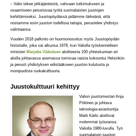
– Valio tekee pitkäjänteistä, vahvaan tutkimukseen ja
osaamiseen perustuvaa työtä suomalaisten juustojen
kehittämiseksi. Juustopöydässä pidämme tärkeänä, että
nostamme esiin juuston todellisia taitajia, perustelee yhdistys
valintaansa.
Vuoden 2018 palkinto on huomionosoitus myös Juustopöydän
historialle, joka sai alkunsa 1978, kun Valiolla työskennelleen
ministeri
Marjatta Väänäsen
aloitteesta 100 yhteiskunnan eri
aloilla johtavassa asemassa toimivaa naista kokoontui Helsinkiin
ja perusti yhdistyksen edistääkseen juuston kulutusta ja
monipuolista ruokakulttuuria.
Juustokulttuuri kehittyy
Valion juustomestari Anja
Pölönen ja johtava
teknologia-asiantuntija
Matti Kärki aloittivat
molemmat työuransa
Valiolla 1980-luvulla. Työ
suomalaisen juuston