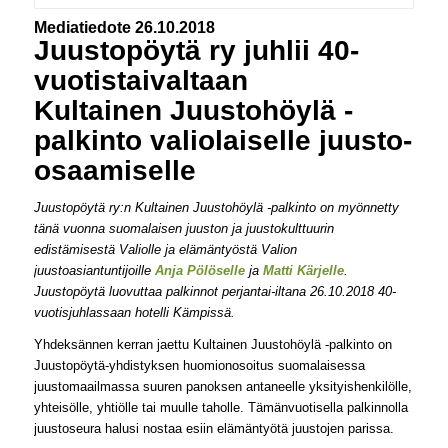
Mediatiedote 26.10.2018
Juustopöytä ry juhlii 40-
vuotistaivaltaan
Kultainen Juustohöylä -
palkinto valiolaiselle juusto-
osaamiselle
Juustopöytä ry:n Kultainen Juustohöylä -palkinto on myönnetty
tänä vuonna suomalaisen juuston ja juustokulttuurin
edistämisestä Valiolle ja elämäntyöstä Valion
juustoasiantuntijoille
Anja Pölöselle
ja
Matti Kärjelle
.
Juustopöytä luovuttaa palkinnot perjantai-iltana 26.10.2018 40-
vuotisjuhlassaan hotelli Kämpissä.
Yhdeksännen kerran jaettu Kultainen Juustohöylä -palkinto on
Juustopöytä-yhdistyksen huomionosoitus suomalaisessa
juustomaailmassa suuren panoksen antaneelle yksityishenkilölle,
yhteisölle, yhtiölle tai muulle taholle. Tämänvuotisella palkinnolla
juustoseura halusi nostaa esiin elämäntyötä juustojen parissa.