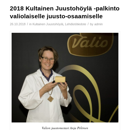
2018 Kultainen Juustohöylä -palkinto
valiolaiselle juusto-osaamiselle
/
/
26.10.2018
in
Kultainen Juustohöylä
,
Lehdistötiedote
by
admin
Valion juustomestari Anja Pölönen