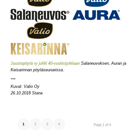
Juustopöytä ry juhlii 40-vuotistjuhliaan
Salaneuvoksen, Auran ja
Keisarinnan pöytäseurueissa.
***
Kuvat: Valio Oy
26.10.2018 Stana
1
2
3
4
Page 1 of 4