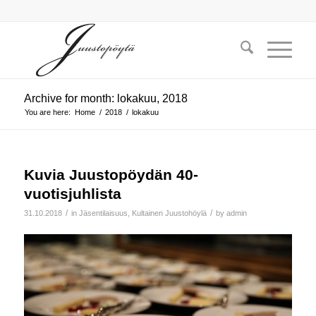
Archive for month: lokakuu, 2018
You are here:
Home
/
2018
/
lokakuu
Kuvia Juustopöydän 40-
vuotisjuhlista
/
/
31.10.2018
in
Jäsentilaisuus
,
Kultainen Juustohöylä
by
admin