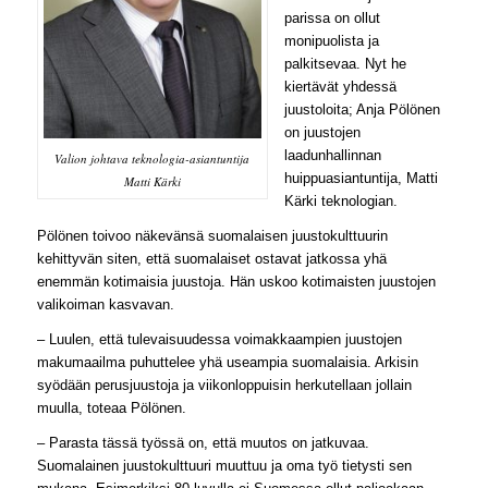
parissa on ollut
monipuolista ja
palkitsevaa. Nyt he
kiertävät yhdessä
juustoloita; Anja Pölönen
on juustojen
laadunhallinnan
Valion johtava teknologia-asiantuntija
huippuasiantuntija, Matti
Matti Kärki
Kärki teknologian.
Pölönen toivoo näkevänsä suomalaisen juustokulttuurin
kehittyvän siten, että suomalaiset ostavat jatkossa yhä
enemmän kotimaisia juustoja. Hän uskoo kotimaisten juustojen
valikoiman kasvavan.
– Luulen, että tulevaisuudessa voimakkaampien juustojen
makumaailma puhuttelee yhä useampia suomalaisia. Arkisin
syödään perusjuustoja ja viikonloppuisin herkutellaan jollain
muulla, toteaa Pölönen.
– Parasta tässä työssä on, että muutos on jatkuvaa.
Suomalainen juustokulttuuri muuttuu ja oma työ tietysti sen