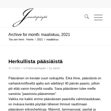
Archive for month: maaliskuu, 2021
You are here:
Home
/
2021
/
maaliskuu
Herkullista pääsiäistä
/
/
31.3.2021
in
Puheenjohtajalta
by
admin
Pääsiäinen on kevään suuri ruokajuhla. Eikä ihme, pääsiäistä on
varhaiskristilliseltä ajalta asti edeltänyt 40 päivän paasto, jolloin
piti elää varsin kevyellä ruoalla. Sana pääsiäinen tulee meille
sanoista ”paastosta pääseminen”.
Vaikka me kaikki emme pääsiäiseen paastolla valmistaudukaan,
on mukava kerätä pöytään läheiset ihmiset nauttimaan
pääsiäisen erikoisherkkuja. Mämmit, lammasruoat, pashat ja