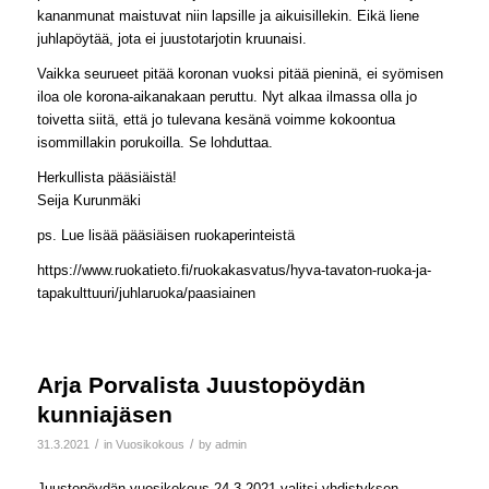
kananmunat maistuvat niin lapsille ja aikuisillekin. Eikä liene
juhlapöytää, jota ei juustotarjotin kruunaisi.
Vaikka seurueet pitää koronan vuoksi pitää pieninä, ei syömisen
iloa ole korona-aikanakaan peruttu. Nyt alkaa ilmassa olla jo
toivetta siitä, että jo tulevana kesänä voimme kokoontua
isommillakin porukoilla. Se lohduttaa.
Herkullista pääsiäistä!
Seija Kurunmäki
ps. Lue lisää pääsiäisen ruokaperinteistä
https://www.ruokatieto.fi/ruokakasvatus/hyva-tavaton-ruoka-ja-
tapakulttuuri/juhlaruoka/paasiainen
Arja Porvalista Juustopöydän
kunniajäsen
/
/
31.3.2021
in
Vuosikokous
by
admin
Juustopöydän vuosikokous 24.3.2021 valitsi yhdistyksen