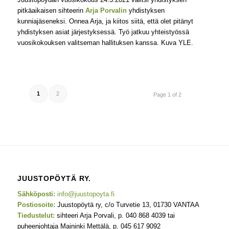
pitkäaikaisen sihteerin
Arja Porvalin
yhdistyksen
kunniajäseneksi. Onnea Arja, ja kiitos siitä, että olet pitänyt
yhdistyksen asiat järjestyksessä. Työ jatkuu yhteistyössä
vuosikokouksen valitseman hallituksen kanssa. Kuva YLE.
1
2
Page 1 of 2
JUUSTOPÖYTÄ RY.
Sähköposti:
info@juustopoyta.fi
Postiosoite:
Juustopöytä ry, c/o Turvetie 13, 01730 VANTAA
Tiedustelut:
sihteeri Arja Porvali, p. 040 868 4039 tai
puheenjohtaja Maininki Mettälä, p. 045 617 9092