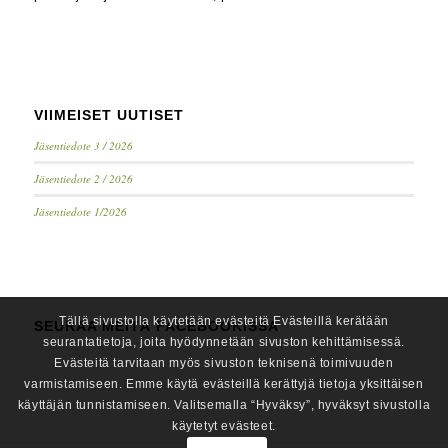
VIIMEISET UUTISET
Jäsentiedote 3 / 2026
Jäsentiedote 2 / 2026
Jäsentiedote 1/2026
Tällä sivustolla käytetään evästeitä Evästeillä kerätään
SEURAA MEITÄ FACEBOOKISSA
seurantatietoja, joita hyödynnetään sivuston kehittämisessä.
Evästeitä tarvitaan myös sivuston teknisenä toimivuuden
varmistamiseen. Emme käytä evästeillä kerättyjä tietoja yksittäisen
käyttäjän tunnistamiseen. Valitsemalla “Hyväksy”, hyväksyt sivustolla
käytetyt evästeet.