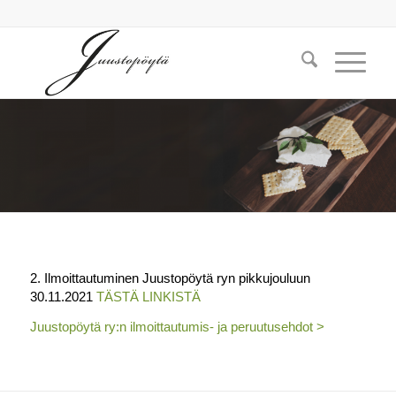
2. Ilmoittautuminen Juustopöytä ryn pikkujouluun
30.11.2021
TÄSTÄ LINKISTÄ
Juustopöytä ry:n ilmoittautumis- ja peruutusehdot >