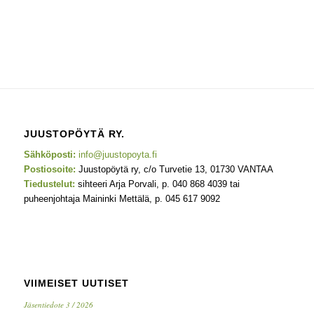
JUUSTOPÖYTÄ RY.
Sähköposti:
info@juustopoyta.fi
Postiosoite:
Juustopöytä ry, c/o Turvetie 13, 01730 VANTAA
Tiedustelut:
sihteeri Arja Porvali, p. 040 868 4039 tai
puheenjohtaja Maininki Mettälä, p. 045 617 9092
VIIMEISET UUTISET
Jäsentiedote 3 / 2026