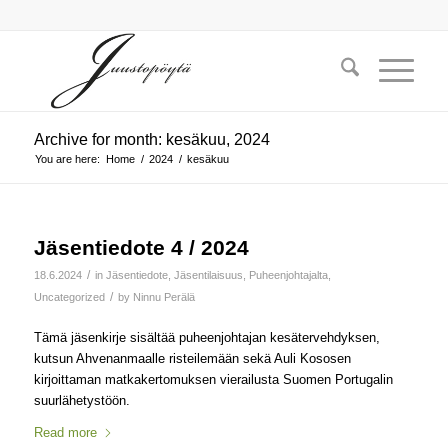
Archive for month: kesäkuu, 2024
You are here:
Home
/
2024
/
kesäkuu
Jäsentiedote 4 / 2024
/
18.6.2024
in
Jäsentiedote
,
Jäsentilaisuus
,
Puheenjohtajalta
,
/
Uncategorized
by
Ninnu Perälä
Tämä jäsenkirje sisältää puheenjohtajan kesätervehdyksen,
kutsun Ahvenanmaalle risteilemään sekä Auli Kososen
kirjoittaman matkakertomuksen vierailusta Suomen Portugalin
suurlähetystöön.
Read more