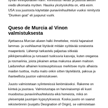
syvän viininpunaisen värin. Kiinnostus heräsi ja juustoa alettiin
viedä ulkomaita myöten. Hauska yksityiskohta on, että esim.
USA:ssa juustosta käytetään punaviinihuuhtelun vuoksi nimitystä
”Drunken goat” eli juopunut vuohi.
Queso de Murcia al Vinon
valmistuksesta
Ajettaessa Murcian alueen halki ihmettelee, mistä hajanaiset
lammas- ja vuohilaumat löytävät mitään syötävää soraisesta
maaperästä. Lähempi tarkastelu paljastaa sitkeää
piikkipensaikkoa ja runsaasti tuoksuvia kasveja, kuten oreganoa
ja rosmariinia, joista jokainen antaa makunsa alueen maitoon.
Laidunrehun alhainen kosteuspitoisuus merkitsee myös alhaista
maidon tuottoa, mutta maito onkin sitten täyteläistä, paksua ja
ihanteellista juuston valmistukseen.
Juusto valmistetaan sylintereissä lieriömäiseksi. Rakenne on
kiinteä ja joustava. Valmistustapa on harvinaisempi eli kuori
muodostuu punaviinihuuhteluista eikä homeista, mikä on
yleisempää juustojen kypsytyksessä. Koska juusto on saanut
rekisteröinnin (suojattu Designation of Origin), se valmistetaan