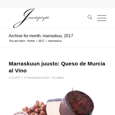
Archive for month: marraskuu, 2017
You are here:
Home
/
2017
/
marraskuu
Marraskuun juusto: Queso de Murcia
al Vino
/
/
4.11.2017
in
Kuukauden juusto
by
admin