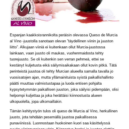
Espanjan kaakkoisrannikolta peräisin olevassa Queso de Murcia
al Vino -juustolla sanotaan olevan ”täydellinen viinin ja juuston
liitto”. Alkujaan viiniä ei kuitenkaan ollut Murcia-juustossa
lainkaan, vaan juusto oli maukas, vuohenmaidosta tehty
tuorejuusto. Se oli kuitenkin sen verran pehmeä, ettei se
kestänyt kuljetusta eikä säilymisaikakaan ollut kovin pitkä. Tätä
perinteistä juustoa oli tehty Murcian alueella samalla tavalla jo
vuosisatojen ajan, mutta yllämainituista syistä paikallishallinto
päätti muuttaa valmistustapaa ja luoda entisen pohjalta
kypsytetymmän paikallisen juuston, joka säilyisi pidempään, olisi
helpompi kuljettaa ja joka herättäisi kiinnostusta alueen
ulkopuolella, jopa ulkomaillakin.
Tämän kehitystyön tulos oli queso de Murcia al Vino, herkullinen
juusto, jota tehdään pesemällä juustoa paikallisessa
punaviinissä. Luonnostaan huokoinen kuori saa käsittelyssä