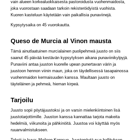
vain alueen korkealuokkaisesta pastoroidusta vuohenmaidosta,
joka vuorostaan saadaan tarkoin rekisteröidyistä vuohista.
Kuoren kasteluun käytetään vain paikallisia punaviinejä.
Kypsytysaika on 45 vuorokautta.
Queso de Murcia al Vinon mausta
Tämä ainutlaatuinen murcialainen puolipehmeä juusto on siis
saanut 45 päivää kestävän kypsytyksen aikana punaviinikylpyjä.
Punaviini antaa juuston kuorelle upean punertavan värin ja
juustoon hennon viinin maun, joka on täydellisessä tasapainossa
vuohenmaidon kermaisuuden kanssa. Maultaan juusto on
täyteläinen ja pehmeä, hieman kirpeä.
Tarjoilu
Juusto sopii pöytäjuustoksi ja on varsin mielenkiintoinen lisä
juustotarjottimille. Juuston kanssa kannattaa tarjota makeita
hedelmiä, viikunoita ja pähkinöitä. Juustoa voi käyttää myös
ruuanvalmistukseen.
Teksti ja kuva: Maileen Korosuo, Juustopöytä ry:n hallituksen