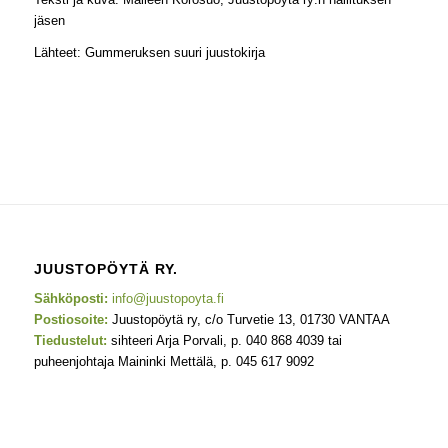
jäsen
Lähteet: Gummeruksen suuri juustokirja
JUUSTOPÖYTÄ RY.
Sähköposti:
info@juustopoyta.fi
Postiosoite:
Juustopöytä ry, c/o Turvetie 13, 01730 VANTAA
Tiedustelut:
sihteeri Arja Porvali, p. 040 868 4039 tai
puheenjohtaja Maininki Mettälä, p. 045 617 9092