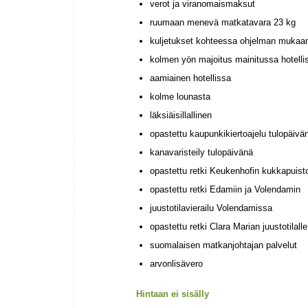
verot ja viranomaismaksut
ruumaan menevä matkatavara 23 kg
kuljetukset kohteessa ohjelman mukaa
kolmen yön majoitus mainitussa hotelli
aamiainen hotellissa
kolme lounasta
läksiäisillallinen
opastettu kaupunkikiertoajelu tulopäivä
kanavaristeily tulopäivänä
opastettu retki Keukenhofin kukkapuist
opastettu retki Edamiin ja Volendamin
juustotilavierailu Volendamissa
opastettu retki Clara Marian juustotilalle
suomalaisen matkanjohtajan palvelut
arvonlisävero
Hintaan ei sisälly