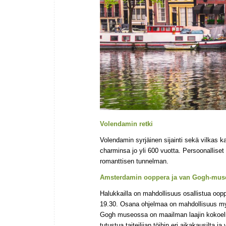
Volendamin retki
Volendamin syrjäinen sijainti sekä vilkas k
charminsa jo yli 600 vuotta. Persoonalliset
romanttisen tunnelman.
Amsterdamin ooppera ja van Gogh-mus
Halukkailla on mahdollisuus osallistua oo
19.30. Osana ohjelmaa on mahdollisuus m
Gogh museossa on maailman laajin kokoelma 
tutustua taiteilijan töihin eri aikakausilta ja