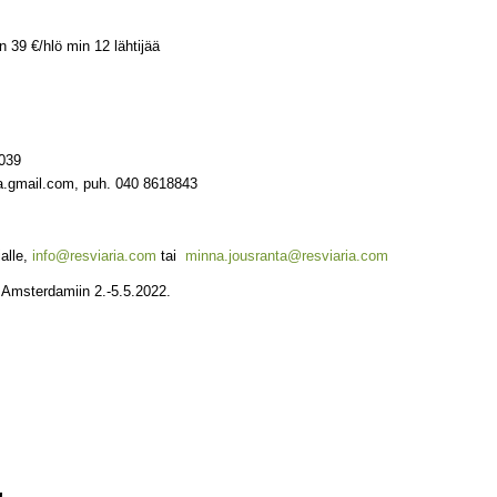
 39 €/hlö min 12 lähtijää
4039
ila.gmail.com, puh. 040 8618843
lle,
info@resviaria.com
tai
minna.jousranta@resviaria.com
 Amsterdamiin 2.-5.5.2022.