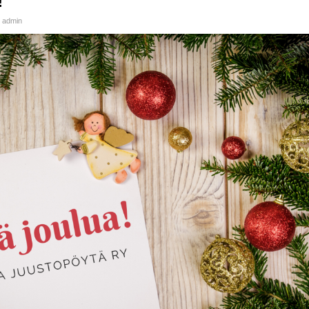
!
y
admin