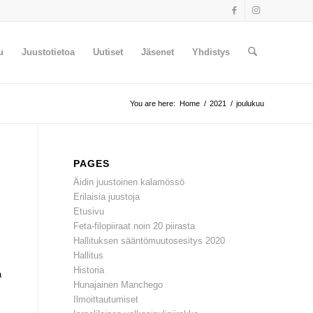
u
Juustotietoa
Uutiset
Jäsenet
Yhdistys
You are here:
Home
/
2021
/
joulukuu
PAGES
Äidin juustoinen kalamössö
Erilaisia juustoja
Etusivu
Feta-filopiiraat noin 20 piirasta
Hallituksen sääntömuutosesitys 2020
Hallitus
Historia
a
Hunajainen Manchego
Ilmoittautumiset