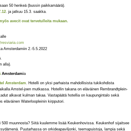
aan 50 henkeä (bussin paikkamäärä).
7.12
. ja jatkuu 15.3. saakka.
myös avecit ovat tervetulleita mukaan.
alle
resviaria.com
ka Amsterdamiin 2.-5.5.2022
ä.
 alla).
ä
Amsterdami
a
tel Amsterdam
. Hotelli on yksi parhaista mahdollisista tukikohdista
aikalla Amstel-joen mutkassa. Hotellin takana on eläväinen Rembrandtplein-
skadut alkavat kulman takaa. Vastapäätä hotellia on kaupungintalo sekä
s eläväinen Waterloopleinin kirpputori.
yli 500 muunnosta? Siitä kuulemme lisää Keukenhovissa. Keukenhof sijaitsee
n sydämenä. Puutarhassa on orkideapaviljonki, teemapuistoja, lampia sekä