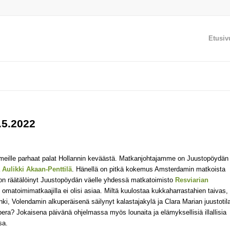
Etusiv
.5.2022
eille parhaat palat Hollannin keväästä. Matkanjohtajamme on Juustopöydän
ä
Aulikki Akaan-Penttilä
. Hänellä on pitkä kokemus Amsterdamin matkoista
on räätälöinyt Juustopöydän väelle yhdessä matkatoimisto
Resviarian
 omatoimimatkaajilla ei olisi asiaa. Miltä kuulostaa kukkaharrastahien taivas,
i, Volendamin alkuperäisenä säilynyt kalastajakylä ja Clara
Marian juustotil
? Jokaisena päivänä ohjelmassa myös lounaita ja elämyksellisiä illallisia
sa.