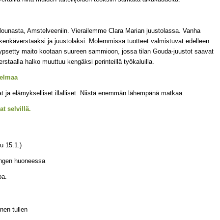
ounasta, Amstelveeniin. Vierailemme Clara Marian juustolassa. Vanha
kenkäverstaaksi ja juustolaksi. Molemmissa tuotteet valmistuvat edelleen
lypsetty maito kootaan suureen sammioon, jossa tilan Gouda-juustot saavat
aalla halko muuttuu kengäksi perinteillä työkaluilla.
jelmaa
at ja elämykselliset illalliset. Niistä enemmän lähempänä matkaa.
t selvillä.
u 15.1.)
engen huoneessa
oa.
nnen tullen