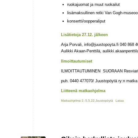
ruokajuomat ja muut ruokailut
lisämaksullinen retki Van Gogh-museoon
konsertti/oopperaliput
Lisätietoja 27.12. jälkeen
Arja Porvali, info@juustopoyta.fi 040 868 
Aulikki Akaan-Penttilä, aulikki.akaanpentt
Ilmoittautumiset
ILMOITTAUTUMINEN SUORAAN Resviaria
puh. 0440 477070/ Juustopöytä ry:n matka
Liitteenä matkaohjelma
Matkaohjelma 2.-5.5.22.Juustopöytä
Lataa