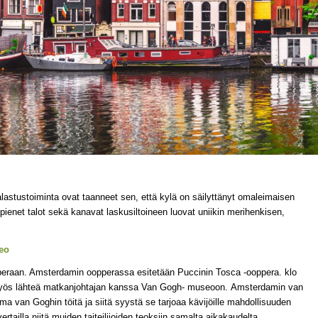
alastustoiminta ovat taanneet sen, että kylä on säilyttänyt omaleimaisen
 pienet talot sekä kanavat laskusiltoineen luovat uniikin merihenkisen,
eo
pperaan. Amsterdamin oopperassa esitetään Puccinin Tosca -ooppera. klo
yös lähteä matkanjohtajan kanssa Van Gogh- museoon. Amsterdamin van
van Goghin töitä ja siitä syystä se tarjoaa kävijöille mahdollisuuden
 vertailla niitä muiden taiteilijoiden teoksiin samalta aikakaudelta.