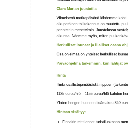
Clara Marian juustotila
Viimeisenä matkapäivänä lähdemme kohti l
alkuperäinen tallirakennus on muutettu puu
perinteisin menetelmin. Juustolassa vasta
alkunsa. Näemme myös, miten puukenkäverst
Herkulliset lounaat ja illalliset
osana oh
Osa ohjelmaa on yhteiset herkulliset louna
Päiväohjelma tarkemmin, kun lähtijät ova
Hinta
Hinta osallistujamäärästä riippuen (tarkentu
1125 euroa/hlö – 1155 euroa/hlö kahden h
Yhden hengen huoneen lisämaksu 340 eur
Hintaan sisältyy:
Finnairin reittilennot turistiluokassa me