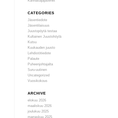
Kannattajajäsenet
CATEGORIES
Jäsentiedote
Jäsentilaisuus
Juustopöytä testaa
Kultainen Juustohöylä
Kutsu
Kuukauden juusto
Lehdistötiedote
Palaute
Puheenjohtajalta
Suru-uutinen
Uncategorized
Vuosikokous
ARCHIVE
elokuu 2026
maaliskuu 2026
joulukuu 2025
marraskuu 2025