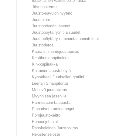
Israelilainen valkosipulipiirakka
Jäsenhakemus
Juusto-savulohihyytelö
Juustolohi
Juustopöydän jäsenet
Juustopöytä ry:n tilaisuudet
Juustopöytä ry:n toimintasuunnitelmat
Juustotietoa
Kaura-sinihomejuustopiiras
Kesäkurpitsapiirakka
Kinkkupiirakka
Kultainen Juustohöylä
Kyssäkaali-Juuriselleri gratiini
Leenan Sinappitorttu
Mehevä juustopiiras
Myynnissä jäsenille
Parmesaani-tattipasta
Pippuriset kuminatangot
Porojuustokeitto
Puheenjohtajat
Ranskalainen Juustopiiras
Rekisteriseloste