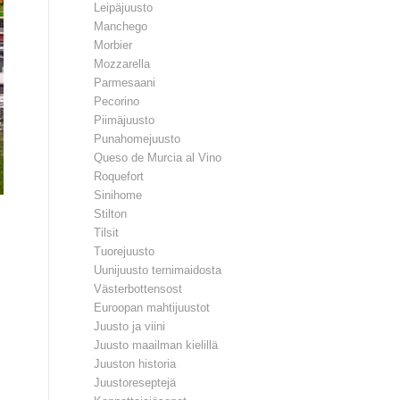
Leipäjuusto
Manchego
Morbier
Mozzarella
Parmesaani
Pecorino
Piimäjuusto
Punahomejuusto
Queso de Murcia al Vino
Roquefort
Sinihome
Stilton
Tilsit
Tuorejuusto
Uunijuusto ternimaidosta
Västerbottensost
Euroopan mahtijuustot
Juusto ja viini
Juusto maailman kielillä
Juuston historia
Juustoreseptejä