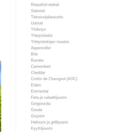
Roquefort-etanat
Säännöt
Tietosuojalausunto
Uutiset
Yhdistys
Yhteystiedot
Yhteystietojen muutos
Appenzeller
Brie
Burrata
Camembert
Cheddar
Crottin de Chavignol (AOC)
Edam
Emmental
Feta ja salaattijuusto
Gorgonzola
Gouda
Gruyère
Halloumi ja grillijuusto
Kyyttöjuusto