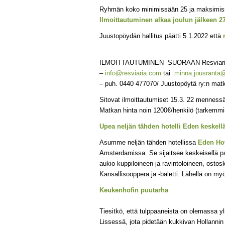
Ryhmän koko minimissään 25 ja maksimiss
Ilmoittautuminen alkaa joulun jälkeen 2
Juustopöydän hallitus päätti 5.1.2022 että
ILMOITTAUTUMINEN SUORAAN Resviari
–
info@resviaria.com
tai
minna.jousranta@
– puh. 0440 477070/ Juustopöytä ry:n mat
Sitovat ilmoittautumiset 15.3. 22 menness
Matkan hinta noin 1200€/henkilö (tarkemmin
Upea neljän tähden hotelli Eden keskell
Asumme neljän tähden hotellissa
Eden Ho
Amsterdamissa. Se sijaitsee keskeisellä p
aukio kuppiloineen ja ravintoloineen, osto
Kansallisooppera ja -baletti. Lähellä on myö
Keukenhofin puutarha
Tiesitkö, että tulppaaneista on olemassa 
Lissessä, jota pidetään kukkivan Hollanni