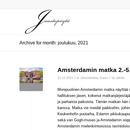
Archive for month: joulukuu, 2021
Amsterdamin matka 2.-5
/
/
21.12.2021
in
Jäsentiedote
,
Kutsu
by
admin
Monipuolinen Amsterdamin matka näyttää m
hallituksen jäsen, kokenut matkanjärjestäj
ja parhaista paikoista. Tämän matkan hän 
kanssa. Matka vie meidät paikkoihin, joihin
Keukenhofin puutarha, Edamin pikkukaupunk
sekä van Gogh-museo ja Amstedamin ooppera
Amsterdamin mielenkiintoisissa ravintolois