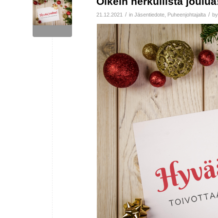
Oikein herkullista joulua
/
/
21.12.2021
in
Jäsentiedote
,
Puheenjohtajalta
b