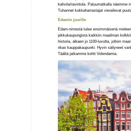
kahvila/ravintola. Paluumatkalla näemme m
Tuhannet kukkaharrastajat vierailevat puut
Edamin juurille
Edam-nimestä tulee ensimmäisenä mieleen ti
pikkukaupungista kaikkiin maailman kolkki
historia, alkaen jo 1100-luvulta, jolloin maan
rikas kauppakaupunki. Hyvin säilyneet vanhat
Täältä jatkamme kohti Volendamia.