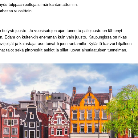
yös tulppaanipeltoja silmänkantamattomiin.
arhassa vuosittain.
etysti juusto. Jo vuosisatojen ajan tunnettu pallojuusto on lähtenyt
in. Edam on kuitenkin enemmän kuin vain juusto. Kaupungissa on rikas
viljelijät ja kalastajat asettuivat Ii-joen rantamille. Kylästä kasvoi hiljalleen
 talot sekä pittoreskit aukiot ja sillat luovat ainutlaatuisen tunnelman.