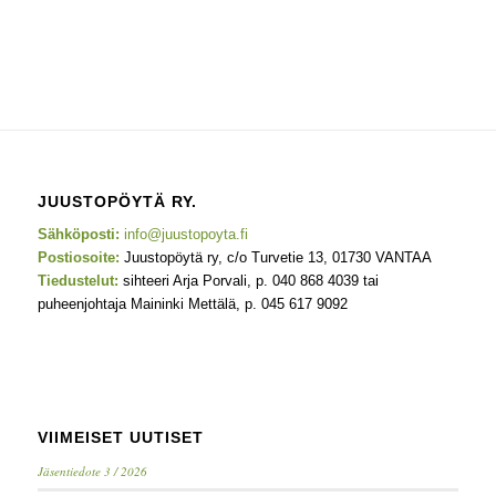
JUUSTOPÖYTÄ RY.
Sähköposti:
info@juustopoyta.fi
Postiosoite:
Juustopöytä ry, c/o Turvetie 13, 01730 VANTAA
Tiedustelut:
sihteeri Arja Porvali, p. 040 868 4039 tai
puheenjohtaja Maininki Mettälä, p. 045 617 9092
VIIMEISET UUTISET
Jäsentiedote 3 / 2026