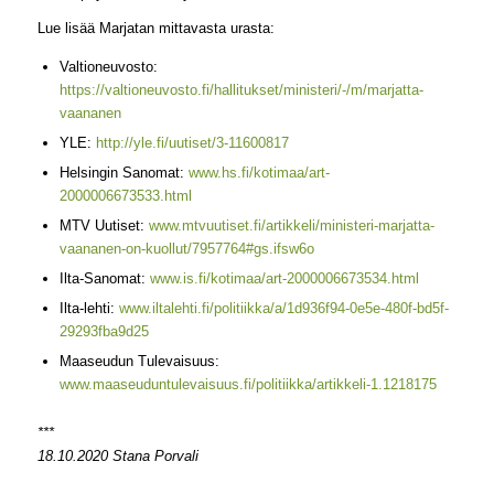
Lue lisää Marjatan mittavasta urasta:
Valtioneuvosto:
https://valtioneuvosto.fi/hallitukset/ministeri/-/m/marjatta-
vaananen
YLE:
http://yle.fi/uutiset/3-11600817
Helsingin Sanomat:
www.hs.fi/kotimaa/art-
2000006673533.html
MTV Uutiset:
www.mtvuutiset.fi/artikkeli/ministeri-marjatta-
vaananen-on-kuollut/7957764#gs.ifsw6o
Ilta-Sanomat:
www.is.fi/kotimaa/art-2000006673534.html
Ilta-lehti:
www.iltalehti.fi/politiikka/a/1d936f94-0e5e-480f-bd5f-
29293fba9d25
Maaseudun Tulevaisuus:
www.maaseuduntulevaisuus.fi/politiikka/artikkeli-1.1218175
***
18.10.2020 Stana Porvali