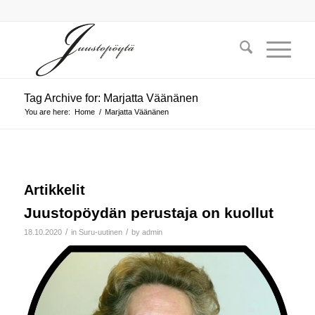
Tag Archive for: Marjatta Väänänen
You are here:
Home
/
Marjatta Väänänen
Artikkelit
Juustopöydän perustaja on kuollut
/
/
18.10.2020
in
Suru-uutinen
by
admin