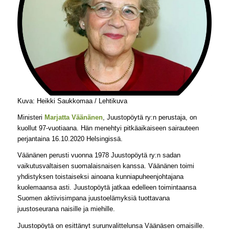
Kuva: Heikki Saukkomaa / Lehtikuva
Ministeri
Marjatta Väänänen
, Juustopöytä ry:n perustaja, on
kuollut 97-vuotiaana. Hän menehtyi pitkäaikaiseen sairauteen
perjantaina 16.10.2020 Helsingissä.
Väänänen perusti vuonna 1978 Juustopöytä ry:n sadan
vaikutusvaltaisen suomalaisnaisen kanssa. Väänänen toimi
yhdistyksen toistaiseksi ainoana kunniapuheenjohtajana
kuolemaansa asti. Juustopöytä jatkaa edelleen toimintaansa
Suomen aktiivisimpana juustoelämyksiä tuottavana
juustoseurana naisille ja miehille.
Juustopöytä on esittänyt surunvalittelunsa Väänäsen omaisille.