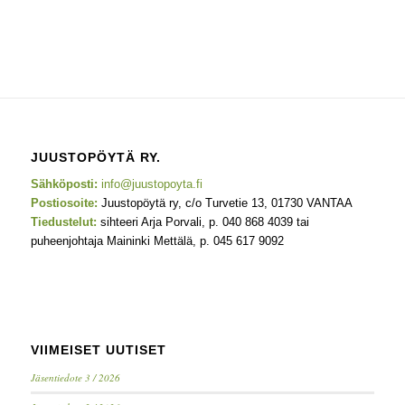
JUUSTOPÖYTÄ RY.
Sähköposti:
info@juustopoyta.fi
Postiosoite:
Juustopöytä ry, c/o Turvetie 13, 01730 VANTAA
Tiedustelut:
sihteeri Arja Porvali, p. 040 868 4039 tai
puheenjohtaja Maininki Mettälä, p. 045 617 9092
VIIMEISET UUTISET
Jäsentiedote 3 / 2026