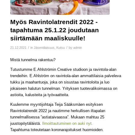
Myös Ravintolatrendit 2022 -
tapahtuma 25.1.22 joudutaan
siirtämään maaliskuulle!
/
/
21.12.2021
in
Jäsentilaisuus
,
Kutsu
by
admin
Mistä tunnelma rakentuu?
Tutustumme E.Ahlströmin Creative studioon ja ravintola-alan
trendeihin. E.Ahlström on ravintola-alan ammattilaisia palveleva
tukku ja maahantuoja, joka on sisustaa ravintoloita ja luo
jokaiseen halutun tunnelman. Yrityksen tuotevalikoimassa on
astioita, kalusteita ja työvaatteita.
Kuulemme myyntijohtaja Teija Sääksmäen esityksen
Ravintolatrendit 2022 ja nautimme herkullisen iltapalan
tunnelmallisessa ”astiataivaassa”. Mukaan mahtuu 25
juustopöytäläistä.
Ilmoittautuminen on auki nyt.
Tapahtuma toteutetaan koronarajoitukset huomioiden.