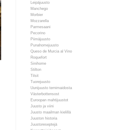
Leipäjuusto
Manchego
Morbier
Mozzarella
Parmesaani
Pecorino
Piimäjuusto
Punahomejuusto
Queso de Murcia al Vino
Roquefort
Sinihome
Stilton
Tilsit
Tuorejuusto
Uunijuusto ternimaidosta
Västerbottensost
Euroopan mahtijuustot
Juusto ja viini
Juusto maailman kielillä
Juuston historia
Juustoreseptejä