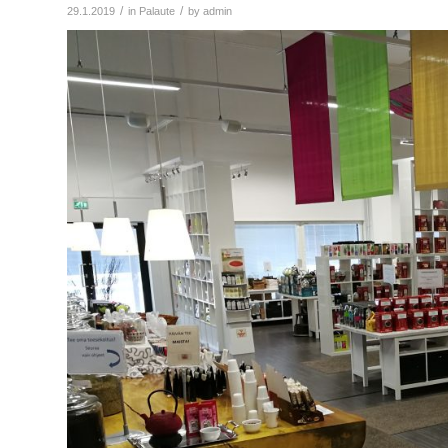
/
/
29.1.2019
in
Palaute
by
admin