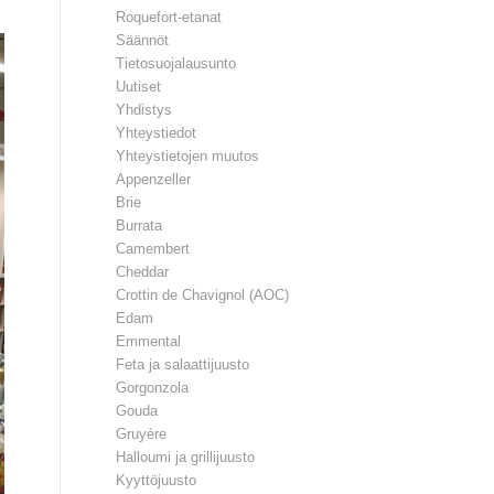
Roquefort-etanat
Säännöt
Tietosuojalausunto
Uutiset
Yhdistys
Yhteystiedot
Yhteystietojen muutos
Appenzeller
Brie
Burrata
Camembert
Cheddar
Crottin de Chavignol (AOC)
Edam
Emmental
Feta ja salaattijuusto
Gorgonzola
Gouda
Gruyère
Halloumi ja grillijuusto
Kyyttöjuusto