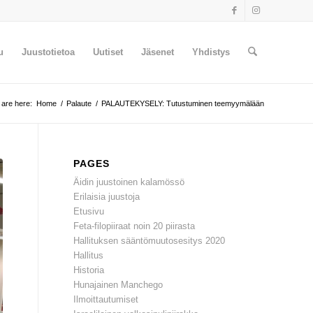
u
Juustotietoa
Uutiset
Jäsenet
Yhdistys
 are here:
Home
/
Palaute
/
PALAUTEKYSELY: Tutustuminen teemyymälään
PAGES
Äidin juustoinen kalamössö
Erilaisia juustoja
Etusivu
Feta-filopiiraat noin 20 piirasta
Hallituksen sääntömuutosesitys 2020
Hallitus
Historia
Hunajainen Manchego
Ilmoittautumiset