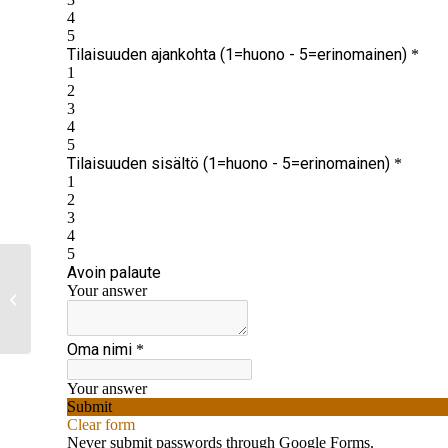
KUTSU: Viskit ja
juustot -tasting
26.2.2019