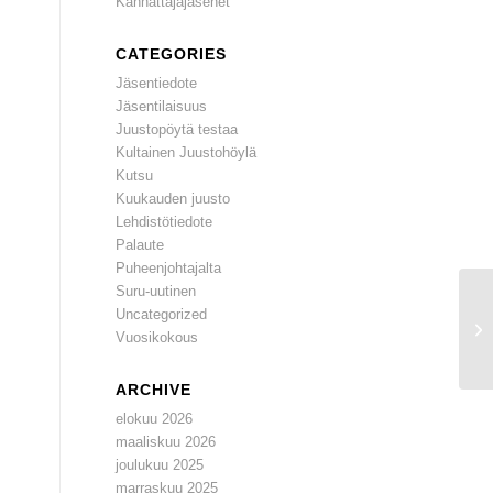
Kannattajajäsenet
CATEGORIES
Jäsentiedote
Jäsentilaisuus
Juustopöytä testaa
Kultainen Juustohöylä
Kutsu
Kuukauden juusto
Lehdistötiedote
Palaute
Puheenjohtajalta
Suru-uutinen
Uncategorized
Vuosikokous
ARCHIVE
elokuu 2026
maaliskuu 2026
joulukuu 2025
marraskuu 2025