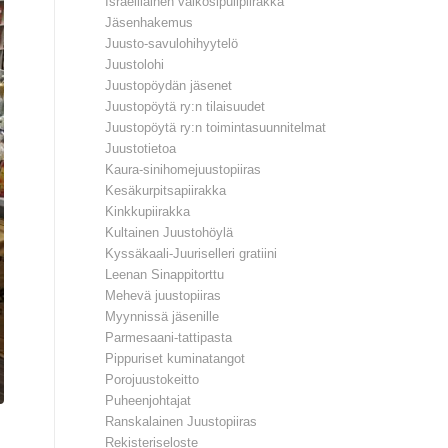
Israelilainen valkosipulipiirakka
Jäsenhakemus
Juusto-savulohihyytelö
Juustolohi
Juustopöydän jäsenet
Juustopöytä ry:n tilaisuudet
Juustopöytä ry:n toimintasuunnitelmat
Juustotietoa
Kaura-sinihomejuustopiiras
Kesäkurpitsapiirakka
Kinkkupiirakka
Kultainen Juustohöylä
Kyssäkaali-Juuriselleri gratiini
Leenan Sinappitorttu
Mehevä juustopiiras
Myynnissä jäsenille
Parmesaani-tattipasta
Pippuriset kuminatangot
Porojuustokeitto
Puheenjohtajat
Ranskalainen Juustopiiras
Rekisteriseloste