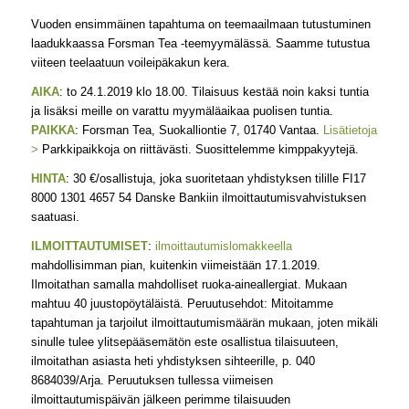
Vuoden ensimmäinen tapahtuma on teemaailmaan tutustuminen
laadukkaassa Forsman Tea -teemyymälässä. Saamme tutustua
viiteen teelaatuun voileipäkakun kera.
AIKA
: to 24.1.2019 klo 18.00. Tilaisuus kestää noin kaksi tuntia
ja lisäksi meille on varattu myymäläaikaa puolisen tuntia.
PAIKKA
: Forsman Tea, Suokalliontie 7, 01740 Vantaa.
Lisätietoja
>
Parkkipaikkoja on riittävästi. Suosittelemme kimppakyytejä.
HINTA
: 30 €/osallistuja, joka suoritetaan yhdistyksen tilille FI17
8000 1301 4657 54 Danske Bankiin ilmoittautumisvahvistuksen
saatuasi.
ILMOITTAUTUMISET
:
ilmoittautumislomakkeella
mahdollisimman pian, kuitenkin viimeistään 17.1.2019.
Ilmoitathan samalla mahdolliset ruoka-aineallergiat. Mukaan
mahtuu 40 juustopöytäläistä. Peruutusehdot: Mitoitamme
tapahtuman ja tarjoilut ilmoittautumismäärän mukaan, joten mikäli
sinulle tulee ylitsepääsemätön este osallistua tilaisuuteen,
ilmoitathan asiasta heti yhdistyksen sihteerille, p. 040
8684039/Arja. Peruutuksen tullessa viimeisen
ilmoittautumispäivän jälkeen perimme tilaisuuden