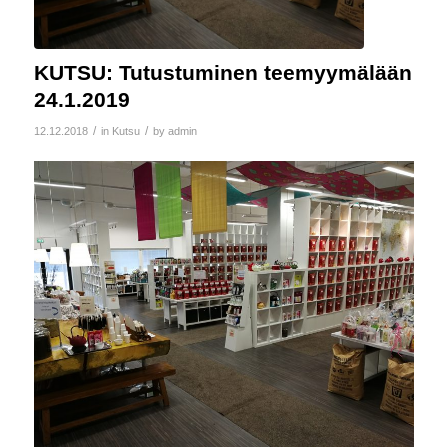
KUTSU: Tutustuminen teemyymälään
24.1.2019
/
/
12.12.2018
in
Kutsu
by
admin