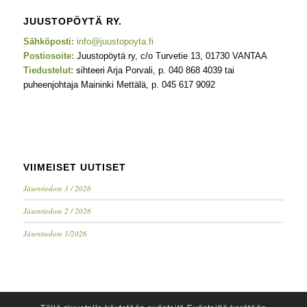
JUUSTOPÖYTÄ RY.
Sähköposti:
info@juustopoyta.fi
Postiosoite:
Juustopöytä ry, c/o Turvetie 13, 01730 VANTAA
Tiedustelut:
sihteeri Arja Porvali, p. 040 868 4039 tai
puheenjohtaja Maininki Mettälä, p. 045 617 9092
VIIMEISET UUTISET
Jäsentiedote 3 / 2026
Jäsentiedote 2 / 2026
Jäsentiedote 1/2026