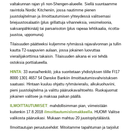
valtakunnan rajan yli non-Shengen-alueelle. Siellä suuntaamme
ravintola Nordic Kitcheniin, jossa nautimme pienen
juustolajitelman ja ilmoittautumisen yhteydessä valitsemasi
briejuustosalaatin (plus grillattuja vihanneksia, vesimeloonia,
saksanpähkinää) tai parsarisoton (plus rapeaa lehtikaalia, ricotta-
juustoa, uppomuna).
Tilaisuuden päätteeksi kuljemme ryhmässä rajavalvonnan ja tullin
kautta T2-saapuvien aulaan, jossa jokainen luovuttaa
vierailijakorttinsa takaisin. Tilaisuuden aikana ei voi tehdä
ostoksia porttialueella.
HINTA
: 33 euroa/henkilö, joka suoritetaan yhdistyksen tilille FI17
8000 1301 4657 54 Danske Bankiin ilmoittautumisvahvistuksen
saatuasi. Hintaan kuuluu ohjattu ryhmävierailu, alkukuohuviini,
pieni juustolajitelma ja valittu pääruokavaihtoehto. Ruokajuomat
jokainen valitsee ja maksaa paikan päällä.
ILMOITTAUTUMISET
: mahdollisimman pian, viimeistään
kuitenkin 17.8.2018
ilmoittautumislomakkeella
. HUOM! Valitse
valikosta pääruokasi. Mukaan mahtuu 20 juustopöytäläistä.
Ilmoittautujan peruutusehdot: Mitoitamme tapahtuman ja tarjoilut