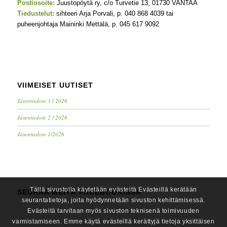
Postiosoite:
Juustopöytä ry, c/o Turvetie 13, 01730 VANTAA
Tiedustelut:
sihteeri Arja Porvali, p. 040 868 4039 tai
puheenjohtaja Maininki Mettälä, p. 045 617 9092
VIIMEISET UUTISET
Jäsentiedote 3 / 2026
Jäsentiedote 2 / 2026
Jäsentiedote 1/2026
Tällä sivustolla käytetään evästeitä Evästeillä kerätään
SEURAA MEITÄ FACEBOOKISSA
seurantatietoja, joita hyödynnetään sivuston kehittämisessä.
Evästeitä tarvitaan myös sivuston teknisenä toimivuuden
varmistamiseen. Emme käytä evästeillä kerättyjä tietoja yksittäisen