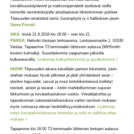
turvallisuuskäytännöt ja matkustajamäärät asettavat siellä
toimiville ravintoloitsijoille ainutlaatuiset liiketoiminnan puitteet.
Tilaisuuden emäntänä toimii Juustopöytä ry:n hallituksen jäsen
Stana Porvali
.
AIKA
: tiistai 21.8.2018 klo 18.00 – noin klo 21
PAIKKA
: Helsinki-Vantaan lentoasema, Lentoasemantie 1, 01530
Vantaa. Tapaamme T2-terminaalin lähtevien aulassa (WHSmith-
kioskin kulmalla). Suosittelemme saapumaan julkisilla
kulkuneuvoilla.
Lisätietoja kulkuyhteyksistä ja pysäköinnistä >
HUOM!
Tilaisuuden aikana kävellään parisen kilometriä, joten
otathan mukaasi hyvät jalkineet ja jätät ylimääräiset asiat –
etenkin hajuvedet, rasvat ja muut lentoliikenteessä kielletyt
nesteet, aineet ja tavarat – kotiin mahdollisimman sujuvan
liikkumisen ja turvatarkastuksen vuoksi. Vierailijakorttia ja
rajavalvonnan satunnaistarkastuksia varten tarvitset mukaasi
myös voimassa olevan henkilöllisyystodistuksen.
Lisätietoja
miten turvatarkastuksessa toimitaan ja mitä on sallittua ottaa
mukaan >
Tapaamme klo 18.00 T2-terminaalin lähtevien lentojen aulassa