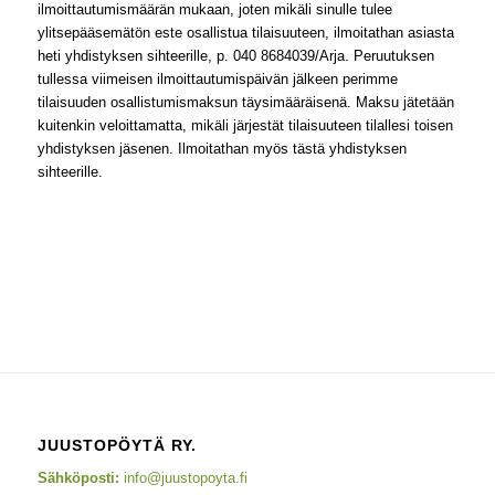
ilmoittautumismäärän mukaan, joten mikäli sinulle tulee
ylitsepääsemätön este osallistua tilaisuuteen, ilmoitathan asiasta
heti yhdistyksen sihteerille, p. 040 8684039/Arja. Peruutuksen
tullessa viimeisen ilmoittautumispäivän jälkeen perimme
tilaisuuden osallistumismaksun täysimääräisenä. Maksu jätetään
kuitenkin veloittamatta, mikäli järjestät tilaisuuteen tilallesi toisen
yhdistyksen jäsenen. Ilmoitathan myös tästä yhdistyksen
sihteerille.
JUUSTOPÖYTÄ RY.
Sähköposti:
info@juustopoyta.fi