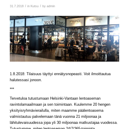
/
/
31.7.2018
in
Kutsu
by
admin
1.8.2018: Tilaisuus täyttyi ennätysnopeasti. Voit ilmoittautua
halutessasi jonoon.
***
Tervetuloa tutustumaan Helsinki-Vantaan lentoaseman
ravintolamaailmaan ja sen toimintaan. Kuulemme 20 hengen
yksityisryhmävierailulla, miten maamme päälentoasema
valmistautuu palvelemaan tänä vuonna 21 miljoonaa ja
lähitulevaisuudessa jopa yli 30 miljoonaa matkustajaa vuodessa.
Tutustumme, miten lentoaseman 24/7/365-toiminta,