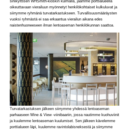
sinikylttisen WHSmith-kioskin kulmalla, jaamme porttialueella
oikeuttavaan vierailuun myönnetyt henkilökohtaiset kulkuluvat ja
siirrymme ryhmänä turvatarkastukseen. Turvallisuusmääräysten
vuoksi ryhmästä ei saa erkaantua vierailun aikana edes
naistenhuoneeseen ilman lentoaseman henkilökunnan saattoa.
Turvatarkastuksen jälkeen siirrymme yhdessä lentoaseman
parhaaseen Wine & View -viinibaariin, jossa nautimme kuohuviinit
ja kuulemme lentoaseman kuulumiset. Sen jälkeen kävelemme
porttialueen läpi, kuulemme ravintolabisneksestä ja siirrymme