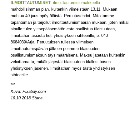
ILMOITTAUTUMISET
:
ilmoittautumislomakkeella
mahdollisimman pian, kuitenkin viimeistään 13.11. Mukaan
mahtuu 40 juustopöytäläistä. Peruutusehdot: Mitoitamme
tapahtuman ja tarjoilut ilmoittautumismäärän mukaan, joten mikäli
sinulle tulee ylitsepääsemätön este osallistua tilaisuuteen,
ilmoitathan asiasta heti yhdistyksen sihteerille, p. 040
8684039/Arja. Peruutuksen tullessa viimeisen
ilmoittautumispäivän jälkeen perimme tilaisuuden
osallistumismaksun täysimääräisenä. Maksu jätetään kuitenkin
veloittamatta, mikäli järjestät tilaisuuteen tilallesi toisen
yhdistyksen jäsenen. Ilmoitathan myös tästä yhdistyksen
sihteerille.
***
Kuva: Pixabay.com
16.10.2018 Stana