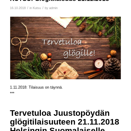
/
/
16.10.2018
in
Kutsu
by
admin
1.11.2018: Tilaisuus on täynnä.
***
Tervetuloa Juustopöydän
glögitilaisuuteen 21.11.2018
Helsingin Suomalaiselle