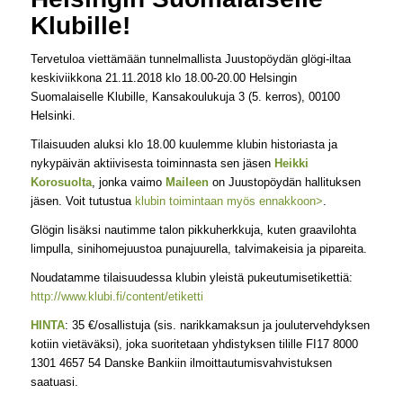
Klubille!
Tervetuloa viettämään tunnelmallista Juustopöydän glögi-iltaa
keskiviikkona 21.11.2018 klo 18.00-20.00 Helsingin
Suomalaiselle Klubille, Kansakoulukuja 3 (5. kerros), 00100
Helsinki.
Tilaisuuden aluksi klo 18.00 kuulemme klubin historiasta ja
nykypäivän aktiivisesta toiminnasta sen jäsen
Heikki
Korosuolta
, jonka vaimo
Maileen
on Juustopöydän hallituksen
jäsen. Voit tutustua
klubin toimintaan myös ennakkoon>
.
Glögin lisäksi nautimme talon pikkuherkkuja, kuten graavilohta
limpulla, sinihomejuustoa punajuurella, talvimakeisia ja pipareita.
Noudatamme tilaisuudessa klubin yleistä pukeutumisetikettiä:
http://www.klubi.fi/content/etiketti
HINTA
: 35 €/osallistuja (sis. narikkamaksun ja joulutervehdyksen
kotiin vietäväksi), joka suoritetaan yhdistyksen tilille FI17 8000
1301 4657 54 Danske Bankiin ilmoittautumisvahvistuksen
saatuasi.