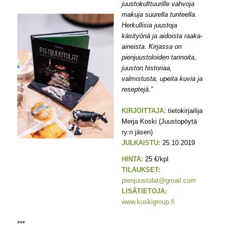
juustokulttuurille vahvoja
makuja suurella tunteella.
Herkullisia juustoja
käsityönä ja aidoista raaka-
aineista. Kirjassa on
pienjuustoloiden tarinoita,
juuston historiaa,
valmistusta, upeita kuvia ja
reseptejä.”
KIRJOITTAJA:
tietokirjailija
Merja Koski (Juustopöytä
ry:n jäsen)
JULKAISTU:
25.10.2019
HINTA:
25 €/kpl
TILAUKSET:
pienjuustolat@gmail.com
LISÄTIETOJA:
www.koskigroup.fi
***