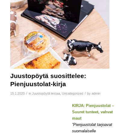
Juustopöytä suosittelee:
Pienjuustolat-kirja
/
/
15.1.2020
in
Juustopöytä testaa
,
Uncategorized
by
admin
KIRJA: Pienjuustolat –
Suuret tunteet, vahvat
maut
”Pienjuustolat tarjoavat
suomalaiselle