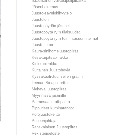
Israelilainen valkosipulipiirakka
Jäsenhakemus
Juusto-savulohihyytelö
Juustolohi
Juustopöydän jäsenet
Juustopöytä ry:n tilaisuudet
Juustopöytä ry:n toimintasuunnitelmat
Juustotietoa
Kaura-sinihomejuustopiiras
Kesäkurpitsapiirakka
Kinkkupiirakka
Kultainen Juustohöylä
Kyssäkaali-Juuriselleri gratiini
Leenan Sinappitorttu
Mehevä juustopiiras
Myynnissä jäsenille
Parmesaani-tattipasta
Pippuriset kuminatangot
Porojuustokeitto
Puheenjohtajat
Ranskalainen Juustopiiras
Rekisteriseloste