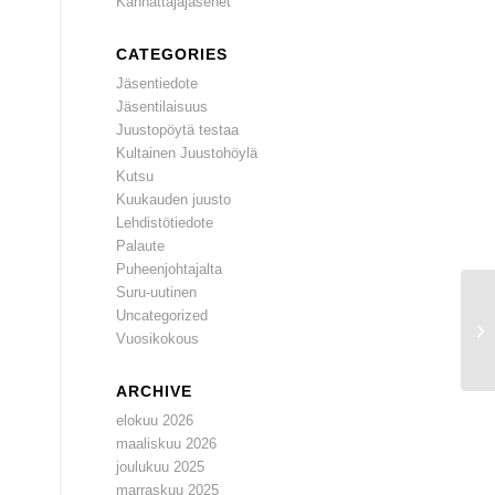
Kannattajajäsenet
CATEGORIES
Jäsentiedote
Jäsentilaisuus
Juustopöytä testaa
Kultainen Juustohöylä
Kutsu
Kuukauden juusto
Lehdistötiedote
Palaute
Puheenjohtajalta
Suru-uutinen
Uncategorized
Vuosikokous
ARCHIVE
elokuu 2026
maaliskuu 2026
joulukuu 2025
marraskuu 2025