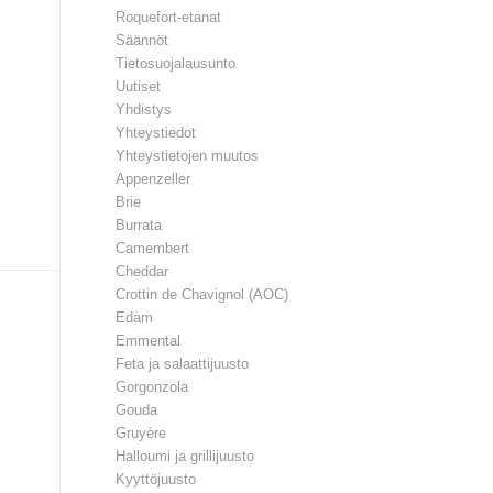
Roquefort-etanat
Säännöt
Tietosuojalausunto
Uutiset
Yhdistys
Yhteystiedot
Yhteystietojen muutos
Appenzeller
Brie
Burrata
Camembert
Cheddar
Crottin de Chavignol (AOC)
Edam
Emmental
Feta ja salaattijuusto
Gorgonzola
Gouda
Gruyère
Halloumi ja grillijuusto
Kyyttöjuusto