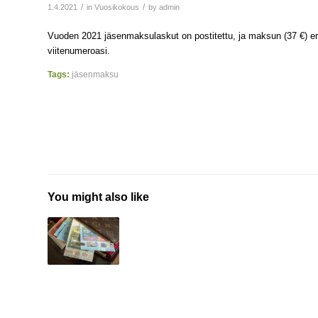
/
/
1.4.2021
in
Vuosikokous
by
admin
Vuoden 2021 jäsenmaksulaskut on postitettu, ja maksun (37 €) er
viitenumeroasi.
Tags:
jäsenmaksu
You might also like