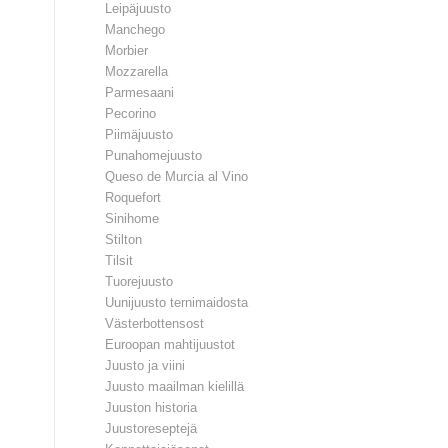
Leipäjuusto
Manchego
Morbier
Mozzarella
Parmesaani
Pecorino
Piimäjuusto
Punahomejuusto
Queso de Murcia al Vino
Roquefort
Sinihome
Stilton
Tilsit
Tuorejuusto
Uunijuusto ternimaidosta
Västerbottensost
Euroopan mahtijuustot
Juusto ja viini
Juusto maailman kielillä
Juuston historia
Juustoreseptejä