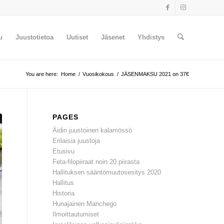
u
Juustotietoa
Uutiset
Jäsenet
Yhdistys
You are here:
Home
/
Vuosikokous
/
JÄSENMAKSU 2021 on 37€
PAGES
Äidin juustoinen kalamössö
Erilaisia juustoja
Etusivu
Feta-filopiiraat noin 20 piirasta
Hallituksen sääntömuutosesitys 2020
Hallitus
Historia
Hunajainen Manchego
Ilmoittautumiset