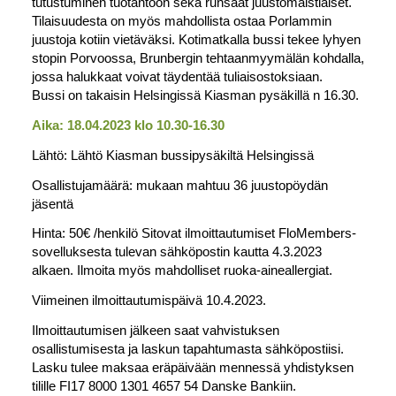
tutustuminen tuotantoon sekä runsaat juustomaistiaiset.
Tilaisuudesta on myös mahdollista ostaa Porlammin
juustoja kotiin vietäväksi. Kotimatkalla bussi tekee lyhyen
stopin Porvoossa, Brunbergin tehtaanmyymälän kohdalla,
jossa halukkaat voivat täydentää tuliaisostoksiaan.
Bussi on takaisin Helsingissä Kiasman pysäkillä n 16.30.
Aika: 18.04.2023 klo 10.30-16.30
Lähtö: Lähtö Kiasman bussipysäkiltä Helsingissä
Osallistujamäärä: mukaan mahtuu 36 juustopöydän
jäsentä
Hinta: 50€ /henkilö Sitovat ilmoittautumiset FloMembers-
sovelluksesta tulevan sähköpostin kautta 4.3.2023
alkaen. Ilmoita myös mahdolliset ruoka-aineallergiat.
Viimeinen ilmoittautumispäivä 10.4.2023.
Ilmoittautumisen jälkeen saat vahvistuksen
osallistumisesta ja laskun tapahtumasta sähköpostiisi.
Lasku tulee maksaa eräpäivään mennessä yhdistyksen
tilille FI17 8000 1301 4657 54 Danske Bankiin.