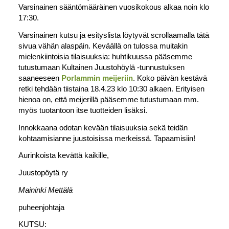
Varsinainen sääntömääräinen vuosikokous alkaa noin klo
17:30.
Varsinainen kutsu ja esityslista löytyvät scrollaamalla tätä
sivua vähän alaspäin. Keväällä on tulossa muitakin
mielenkiintoisia tilaisuuksia: huhtikuussa pääsemme
tutustumaan Kultainen Juustohöylä -tunnustuksen
saaneeseen
Porlammin meijeriin
. Koko päivän kestävä
retki tehdään tiistaina 18.4.23 klo 10:30 alkaen. Erityisen
hienoa on, että meijerillä pääsemme tutustumaan mm.
myös tuotantoon itse tuotteiden lisäksi.
Innokkaana odotan kevään tilaisuuksia sekä teidän
kohtaamisianne juustoisissa merkeissä. Tapaamisiin!
Aurinkoista kevättä kaikille,
Juustopöytä ry
Maininki Mettälä
puheenjohtaja
KUTSU: