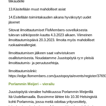
tilikaudelle
13.Käsitellään muut mahdolliset asiat
14.Esitellään toimintakauden aikana hyväksytyt uudet
jäsenet
Sitovat ilmoittautumiset FloMembers-sovelluksesta
tulevan sähköpostin kautta 4.3.2023 alkaen. Viimeinen
ilmoittautumispäivä 20.3.2023. Ilmoita myös mahdolliset
ruokaaineallergiat.
Ilmoittautumisen jälkeen saat vahvistuksen
osallistumisesta. Noudatamme Juustopöytä ry:n yleisiä
ilmoittautumis- ja peruutusehtoja.
Ilmoittautumislinki:
https://edge.flomembers.com/juustopoyta/events/register/3
Porlammin Meijeri – vierailu
Juustopöytä vierailee huhtikuussa Porlammin Meijerillä
Itä-Uudellamaalla. Bussimme lähtee klo 10.30 Helsingistä
kohti Porlammia, jossa meitä odottaa yritysesittely,