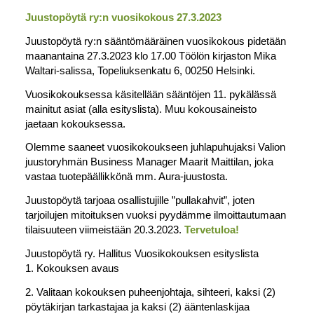
Juustopöytä ry:n vuosikokous 27.3.2023
Juustopöytä ry:n sääntömääräinen vuosikokous pidetään
maanantaina 27.3.2023 klo 17.00 Töölön kirjaston Mika
Waltari-salissa, Topeliuksenkatu 6, 00250 Helsinki.
Vuosikokouksessa käsitellään sääntöjen 11. pykälässä
mainitut asiat (alla esityslista). Muu kokousaineisto
jaetaan kokouksessa.
Olemme saaneet vuosikokoukseen juhlapuhujaksi Valion
juustoryhmän Business Manager Maarit Maittilan, joka
vastaa tuotepäällikkönä mm. Aura-juustosta.
Juustopöytä tarjoaa osallistujille ”pullakahvit”, joten
tarjoilujen mitoituksen vuoksi pyydämme ilmoittautumaan
tilaisuuteen viimeistään 20.3.2023.
Tervetuloa!
Juustopöytä ry. Hallitus Vuosikokouksen esityslista
1. Kokouksen avaus
2. Valitaan kokouksen puheenjohtaja, sihteeri, kaksi (2)
pöytäkirjan tarkastajaa ja kaksi (2) ääntenlaskijaa