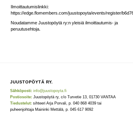
Ilmoittautumislinkki:
https://edge.flomembers.com/juustopoyta/events/register/b
Noudatamme Juustopöytä ry:n yleisiä ilmoittautumis- ja
peruutusehtoja.
JUUSTOPÖYTÄ RY.
Sähköposti:
info@juustopoyta.fi
Postiosoite:
Juustopöytä ry, c/o Turvetie 13, 01730 VANTAA
Tiedustelut:
sihteeri Arja Porvali, p. 040 868 4039 tai
puheenjohtaja Maininki Mettälä, p. 045 617 9092