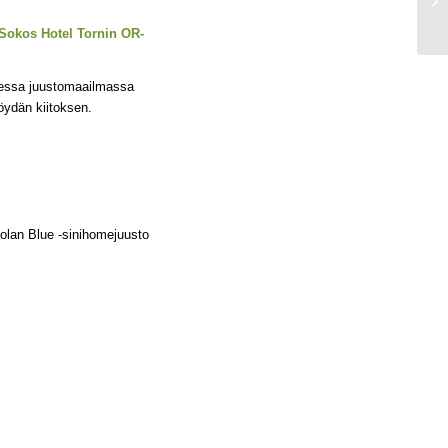
 Sokos Hotel Tornin OR-
aisessa juustomaailmassa
̈ydän kiitoksen.
ltolan Blue -sinihomejuusto