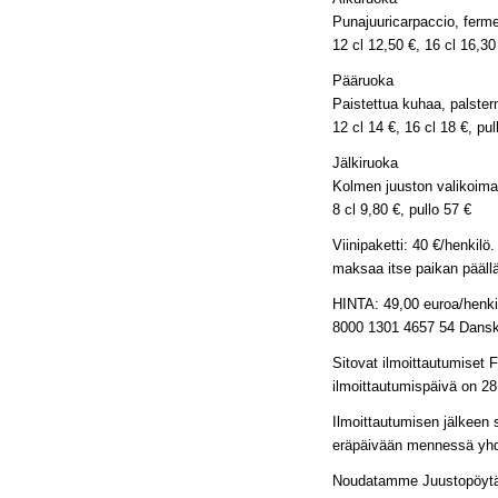
Punajuuricarpaccio, ferme
12 cl 12,50 €, 16 cl 16,30
Pääruoka
Paistettua kuhaa, palste
12 cl 14 €, 16 cl 18 €, pul
Jälkiruoka
Kolmen juuston valikoima
8 cl 9,80 €, pullo 57 €
Viinipaketti: 40 €/henkilo
maksaa itse paikan päälla
HINTA: 49,00 euroa/henkilo
8000 1301 4657 54 Danske
Sitovat ilmoittautumiset 
ilmoittautumispäivä on 2
Ilmoittautumisen jälkeen
eräpäivään mennessä y
Noudatamme Juustopöytä ry