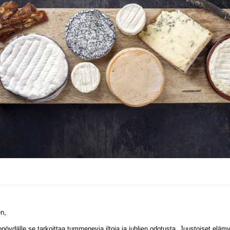
en,
̈ydälle se tarkoittaa tummenevia iltoja ja juhlien odotusta. Juustoiset elämy