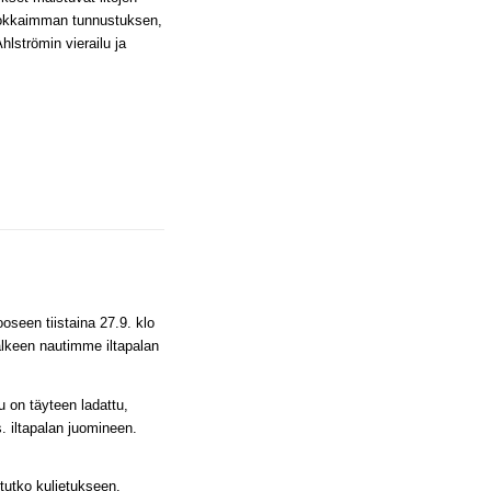
arvokkaimman tunnustuksen,
hlströmin vierailu ja
pooseen tiistaina 27.9. klo
̈lkeen nautimme iltapalan
 on täyteen ladattu,
s. iltapalan juomineen.
stutko kuljetukseen.