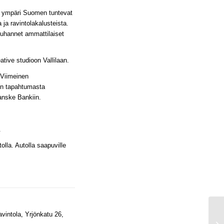
et ympäri Suomen tuntevat
ta ja ravintolakalusteista.
a tuhannet ammattilaiset
tive studioon Vallilaan.
 Viimeinen
kun tapahtumasta
Danske Bankiin.
.
tolla. Autolla saapuville
intola, Yrjönkatu 26,