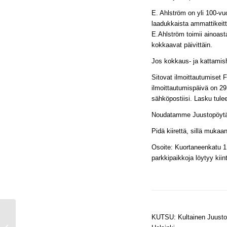
E. Ahlström on yli 100-v
laadukkaista ammattikeittiö
E.Ahlström toimii ainoast
kokkaavat päivittäin.
Jos kokkaus- ja kattamish
Sitovat ilmoittautumiset 
ilmoittautumispäivä on 
sähköpostiisi. Lasku tul
Noudatamme Juustopöytä r
Pidä kiirettä, sillä muka
Osoite: Kuortaneenkatu 1, 00
parkkipaikkoja löytyy kii
KUTSU: Kultainen Juustoho
Jäsentiedote 4/2022