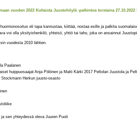
aan vuoden 2022 Kultaista Juustohöylä -palkintoa torstaina 27.10.2022
 huomionosoitus eli tapa kannustaa, kiittää, nostaa esille ja palkita suomal
a voi olla yksityishenkilö, yhteisö, yhtiö tai taho, joka on ansainnut Juustopo
sin vuodesta 2010 lähtien.
la Paalanen
aiset huippuosaajat Anja Pölönen ja Matti Kärki 2017 Peltolan Juustola ja Pe
n Stockmann Herkun juusto-osasto
inen
y
toliike
ri ja sen yhteydessä oleva Juuren Puoti