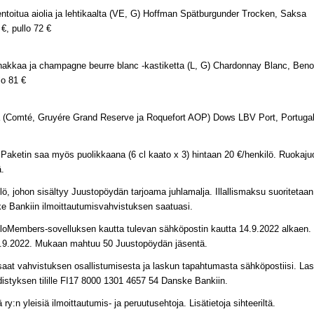
ntoitua aiolia ja lehtikaalta (VE, G) Hoffman Spätburgunder Trocken, Saksa
 €, pullo 72 €
rnakkaa ja champagne beurre blanc -kastiketta (L, G) Chardonnay Blanc, Ben
lo 81 €
 (Comté, Gruyére Grand Reserve ja Roquefort AOP) Dows LBV Port, Portugal
̈. Paketin saa myös puolikkaana (6 cl kaato x 3) hintaan 20 €/henkilö. Ruokaju
̈.
̈, johon sisältyy Juustopöydän tarjoama juhlamalja. Illallismaksu suoritetaan 
 Bankiin ilmoittautumisvahvistuksen saatuasi.
FloMembers-sovelluksen kautta tulevan sähköpostin kautta 14.9.2022 alkaen.
8.9.2022. Mukaan mahtuu 50 Juustopöydän jäsentä.
 saat vahvistuksen osallistumisesta ja laskun tapahtumasta sähköpostiisi. L
hdistyksen tilille FI17 8000 1301 4657 54 Danske Bankiin.
:n yleisiä ilmoittautumis- ja peruutusehtoja. Lisätietoja sihteeriltä.