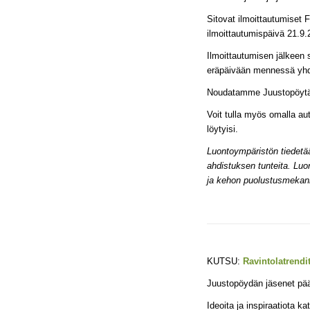
Sitovat ilmoittautumiset 
ilmoittautumispäivä 21.9
Ilmoittautumisen jälkeen
eräpäivään mennessä y
Noudatamme Juustopöytä r
Voit tulla myös omalla au
löytyisi.
Luontoympäristön tiedeta
ahdistuksen tunteita. Luon
ja kehon puolustusmekani
KUTSU:
Ravintolatrendi
Juustopöydän jäsenet pä
Ideoita ja inspiraatiota ka