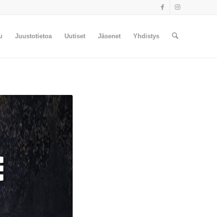
u
Juustotietoa
Uutiset
Jäsenet
Yhdistys