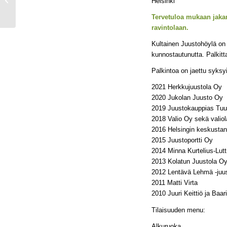
Helsinki
Tervetuloa mukaan jakam
ravintolaan.
Kultainen Juustohöylä on
kunnostautunutta. Palkittav
Palkintoa on jaettu syksyi
2021 Herkkujuustola Oy
2020 Jukolan Juusto Oy
2019 Juustokauppias Tuu
2018 Valio Oy sekä valiol
2016 Helsingin keskusta
2015 Juustoportti Oy
2014 Minna Kurtelius-Lutt
2013 Kolatun Juustola O
2012 Lentävä Lehmä -juus
2011 Matti Virta
2010 Juuri Keittiö ja Baa
Tilaisuuden menu:
Alkuruoka