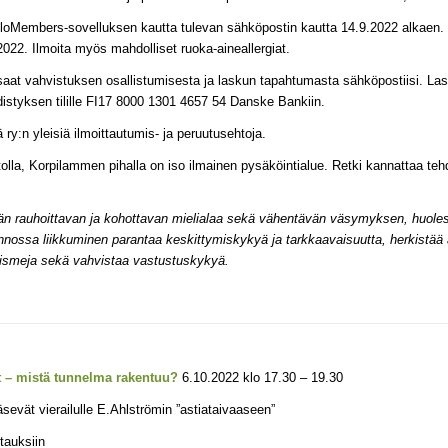
FloMembers-sovelluksen kautta tulevan sähköpostin kautta 14.9.2022 alkaen.
.2022. Ilmoita myös mahdolliset ruoka-aineallergiat.
 saat vahvistuksen osallistumisesta ja laskun tapahtumasta sähköpostiisi. L
hdistyksen tilille FI17 8000 1301 4657 54 Danske Bankiin.
y:n yleisiä ilmoittautumis- ja peruutusehtoja.
tolla, Korpilammen pihalla on iso ilmainen pysäköintialue. Retki kannattaa tehd
̈än rauhoittavan ja kohottavan mielialaa sekä vähentävän väsymyksen, huole
nossa liikkuminen parantaa keskittymiskykyä ja tarkkaavaisuutta, herkistää ai
smeja sekä vahvistaa vastustuskykyä.
t – mistä tunnelma rakentuu?
6.10.2022 klo 17.30 – 19.30
äsevät vierailulle E.Ahlströmin ”astiataivaaseen”
ttauksiin