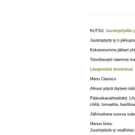
KUTSU:
Juustopöydän 
Juustopöytä ry:n pikkujo
Kokoonnumme jälleen yht
Toivottavasti näemme ma
Lämpimästi tervetuloa!
Menu Classico
Alkuun pöytä täyteen ital
Pääruokavaihtoehdot: Liha
chiliä, tomaattia, basilik
Jälkiruokana suussa sula
Menun hinta:
Juustopöytä ry osallistu