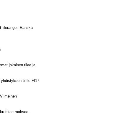
ot Beranger, Ranska
i
omat jokainen tilaa ja
yhdistyksen tilille FI17
 Viimeinen
asku tulee maksaa