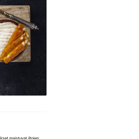
kset maistuvat iltojen