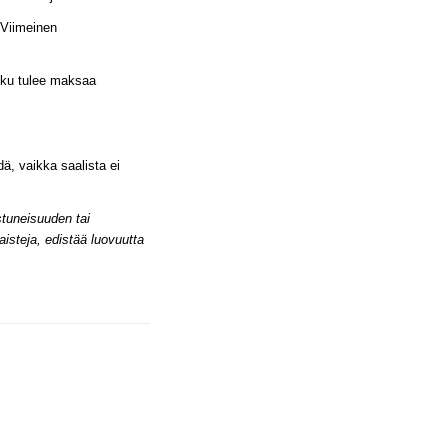
 Viimeinen
asku tulee maksaa
ä, vaikka saalista ei
stuneisuuden tai
steja, edistää luovuutta