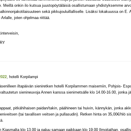
e. Meillä onkin ilo kutsua juustopöytäläisiä osallistumaan yhdistyksemme 
alkinnonjakotilaisuuteen sekä pikkujouluillalliselle. Lisäksi lokakuussa on E. A
lalle, joten ohjelmaa riittää.
interveisin,
 RY
2022
, hotelli Korpilampi
ä jäsenilleen iltapäivän sieniretken hotelli Korpilammen maisemiin, Pohjois- Es
altuutetun sienineuvoja Annen kanssa sienimetsälle klo 14.00-16.00, jonka ja
paat, pitkähihaisen paidan/takin, päähineen tai huivin, kännykän, jonka akku
ieniveitsen (tai tavallisen veitsen ja pullasudin). Retken hinta on 35,00€/hlö si
ä.
̈än Kiasmalta klo 13.00 ja paluu samaan paikkaan klo 19.00 Ilmoitathan, osalli