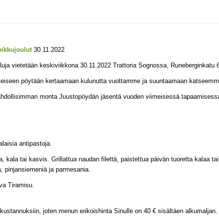
pikkujoulut
30.11.2022
uluja vietetään keskiviikkona 30.11.2022 Trattoria Sognossa, Runeberginkatu 6
eiseen pöytään kertaamaan kulunutta vuottamme ja suuntaamaan katseemm
hdollisimman monta Juustopöydän jäsentä vuoden viimeisessä tapaamisess
ialaisia antipastoja.
, kala tai kasvis. Grillattua naudan filettä, paistettua päivän tuoretta kalaa
aa, pinjansiemeniä ja parmesania.
va Tiramisu.
u kustannuksiin, joten menun erikoishinta Sinulle on 40 € sisältäen alkumaljan.