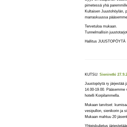
pimetessä yhä paremmill
Kultaisen Juustohöylän, p
marraskuussa pääsemme Ar
Tervetuloa mukaan.
Tunnelmallisin juustotarjot
Hallitus JUUSTOPÖYTÄ
KUTSU:
Sieniretki 27.9.
Juustopöytä ry järjestä
14.00-19.00. Pääsemme v
hotelli Korpilammella.
Mukaan tarvitset: kumisaap
vesipullon, sienikorin ja s
Mukaan mahtuu 20 jäsent
Yhteiskuljetus järjesteta