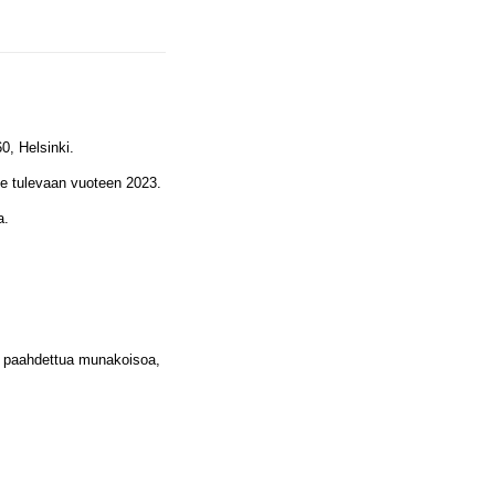
0, Helsinki.
e tulevaan vuoteen 2023.
a.
 tai paahdettua munakoisoa,