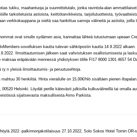
uotias tukku, maahantuoja ja suunnittelutalo, jonka ravintola-alan ammattilais
ille tarkoitetuista astioista, keittiötarvikkeista, tarjoilutuotteista, työvaatteis
aan verkkokauppana ja sieltä saa hankittua samoja välineitä ja astioita, joill
ommat ovat sinulle sydämen asia, kannattaa lähteä tutustumaan upeaan Crea
FloMembers-sovelluksen kautta tulevan sähköpostin kautta 14.9.2022 alkaen.
29.9.2022. Ilmoittautumisen jälkeen saat vahvistuksen osallistumisesta ja las
ee maksaa eräpäivään mennessä yhdistyksen tilille FI17 8000 1301 4657 54 
y:n yleisiä ilmoittautumis- ja peruutusehtoja.
an mahtuu 30 henkilöä. Hinta vierailulle on 15,00€/hlö sisältäen pienen iltapalan
520 Helsinki. Löydät perille kätevästi julkisilla kulkuvälineillä tai omalla au
nteistössä sijaitsevasta maksullisesta Aimo Parkista.
̈ylä 2022 -palkinnonjakotilaisuus 27.10.2022, Solo Sokos Hotel Tornin OR-rav