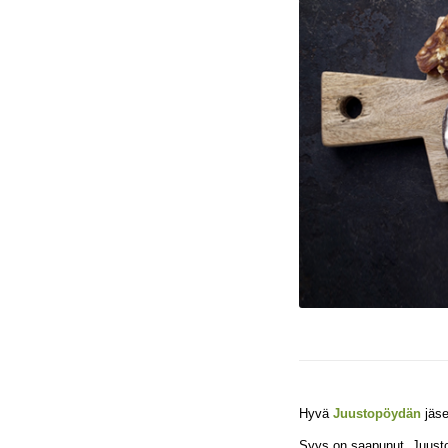
Hyvä
Juustopöydän
jäs
Syys on saapunut. Juustopo