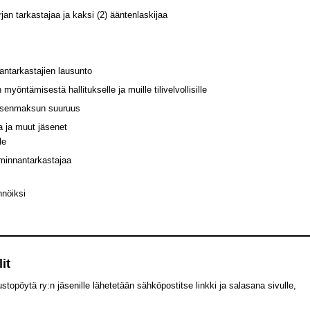
jan tarkastajaa ja kaksi (2) ääntenlaskijaa
nantarkastajien lausunto
öntämisestä hallitukselle ja muille tilivelvollisille
 jäsenmaksun suuruus
ja ja muut jäsenet
le
oiminnantarkastajaa
nnöiksi
it
topöytä ry:n jäsenille lähetetään sähköpostitse linkki ja salasana sivulle,