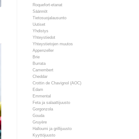
Roquefort-etanat
Säännöt
Tietosuojalausunto
Uutiset
Yhdistys
Yhteystiedot
Yhteystietojen muutos
Appenzeller
Brie
Burrata
Camembert
Cheddar
Crottin de Chavignol (AOC)
Edam
Emmental
Feta ja salaattijuusto
Gorgonzola
Gouda
Gruyère
Halloumi ja grillijuusto
Kyyttöjuusto