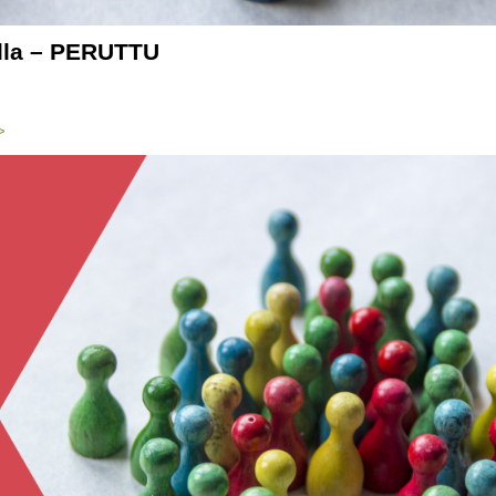
lla – PERUTTU
>