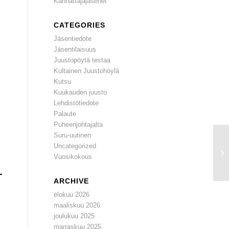
Kannattajajäsenet
CATEGORIES
Jäsentiedote
Jäsentilaisuus
Juustopöytä testaa
Kultainen Juustohöylä
Kutsu
Kuukauden juusto
Lehdistötiedote
Palaute
Puheenjohtajalta
Suru-uutinen
Uncategorized
Su
Vuosikokous
20
ARCHIVE
elokuu 2026
maaliskuu 2026
joulukuu 2025
marraskuu 2025