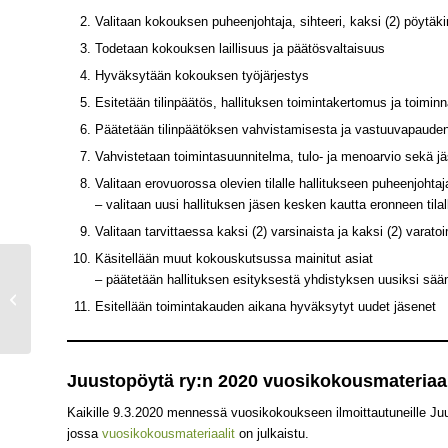
Valitaan kokouksen puheenjohtaja, sihteeri, kaksi (2) pöytäkir
Todetaan kokouksen laillisuus ja päätösvaltaisuus
Hyväksytään kokouksen työjärjestys
Esitetään tilinpäätös, hallituksen toimintakertomus ja toimin
Päätetään tilinpäätöksen vahvistamisesta ja vastuuvapauden my
Vahvistetaan toimintasuunnitelma, tulo- ja menoarvio sekä
Valitaan erovuorossa olevien tilalle hallitukseen puheenjohta
– valitaan uusi hallituksen jäsen kesken kautta eronneen tilal
Valitaan tarvittaessa kaksi (2) varsinaista ja kaksi (2) varat
Käsitellään muut kokouskutsussa mainitut asiat
– päätetään hallituksen esityksestä yhdistyksen uusiksi sää
Tule mukaan
Esitellään toimintakauden aikana hyväksytyt uudet jäsenet
Juustopöytään!
Juustopöytä ry:n 2020 vuosikokousmateriaal
Kaikille 9.3.2020 mennessä vuosikokoukseen ilmoittautuneille Juus
jossa
vuosikokousmateriaalit
on julkaistu.