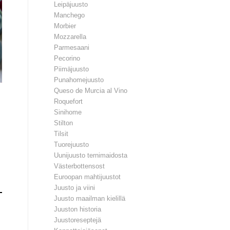
Leipäjuusto
Manchego
Morbier
Mozzarella
Parmesaani
Pecorino
Piimäjuusto
Punahomejuusto
Queso de Murcia al Vino
Roquefort
Sinihome
Stilton
Tilsit
Tuorejuusto
Uunijuusto ternimaidosta
Västerbottensost
Euroopan mahtijuustot
Juusto ja viini
Juusto maailman kielillä
Juuston historia
Juustoreseptejä