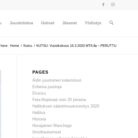
u
Juustotietoa
Uutiset
Jäsenet
Yhdistys
 here:
Home
/
Kutsu
/
KUTSU: Vuosikokous 16.3.2020 MTK:lla – PERUTTU
PAGES
Äidin juustoinen kalamössö
Erilaisia juustoja
Etusivu
Feta-filopiiraat noin 20 piirasta
Hallituksen sääntömuutosesitys 2020
Hallitus
Historia
Hunajainen Manchego
Ilmoittautumiset