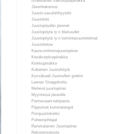
Israelilainen valkosipulipiirakka
Jäsenhakemus
Juusto-savulohihyytelö
Juustolohi
Juustopöydän jäsenet
Juustopöytä ry:n tilaisuudet
Juustopöytä ry:n toimintasuunnitelmat
Juustotietoa
Kaura-sinihomejuustopiiras
Kesäkurpitsapiirakka
Kinkkupiirakka
Kultainen Juustohöylä
Kyssäkaali-Juuriselleri gratiini
Leenan Sinappitorttu
Mehevä juustopiiras
Myynnissä jäsenille
Parmesaani-tattipasta
Pippuriset kuminatangot
Porojuustokeitto
Puheenjohtajat
Ranskalainen Juustopiiras
Rekisteriseloste