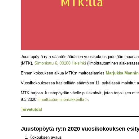
Juustopöytä ry:n sääntömääräinen vuosikokous pidetään maananta
(MTK),
Simonkatu 6, 00100 Helsinki
(ilmoittautuminen alakerrassa
Ennen kokouksen alkua MTK:n maitoasiamies
Marjukka Mannin
Vuosikokouksessa käsitellään sääntöjen 11. pykälässä mainitut as
MTK tarjoaa Juustopöydän väelle pullakahvit, joten tarjoilujen m
9.3.2020
ilmoittautumislomakkeella >
.
Tervetuloa!
Juustopöytä ry:n 2020 vuosikokouksen esity
Kokouksen avaus